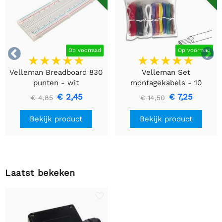


Op voorraad
Op voorraad
Velleman Breadboard 830
Velleman Set
punten - wit
montagekabels - 10
kleuren - 60m - flexibele
€ 2,45
€ 7,25
€ 4,85
€ 14,50
kern (multi core)
Bekijk product
Bekijk product
Laatst bekeken