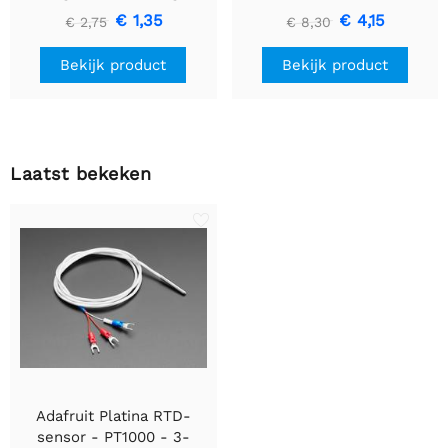
- Klein 12 mm x 40 mm
premium draadheader
€ 1,35
€ 4,15
€ 2,75
€ 8,30
header einden - 5 mm
LED's
Bekijk product
Bekijk product
Laatst bekeken
Adafruit Platina RTD-
sensor - PT1000 - 3-