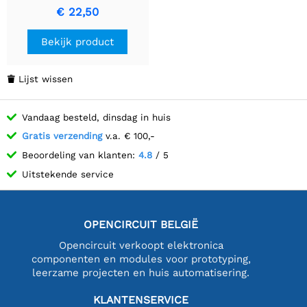
draads 1 meter lang
€ 22,50
Bekijk product
Lijst wissen

Vandaag besteld, dinsdag in huis
Gratis verzending
v.a. € 100,-
Beoordeling van klanten:
4.8
/ 5
Uitstekende service
OPENCIRCUIT BELGIË
Opencircuit verkoopt elektronica
componenten en modules voor prototyping,
leerzame projecten en huis automatisering.
KLANTENSERVICE