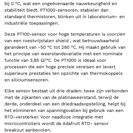
bij 0 °C, wat een ongeëvenaarde nauwkeurigheid en
stabiliteit biedt. PT1000-sensoren, stabieler dan
standaard thermistoren, blinken uit in laboratorium- en
industriële toepassingen.
Deze PT100-sensor voor hoge temperaturen is voorzien
van een roestvrijstalen shield , wat betrouwbaarheid
garandeert van -50 °C tot 280 °C. Hij maakt gebruik van
het principe van weerstandsvariatie met een nominale
functie van 3,85 Ω/°C. De PT1000 is ideaal voor
processen die een hoge precisie vereisen en levert
superieure prestaties ten opzichte van thermokoppels
en siliciumsensoren.
Elke sensor bestaat uit drie draden: twee zijn verbonden
met de zijkanten van de platinaweerstand, terwijl de
derde, onderdeel van een driedraadsopstelling, helpt bij
het elimineren van spanningsvallen bij gebruik van een
RTD-versterker. Voor naadloze integratie met
microcontrollers wordt de Adafruit RTD- sensor
breakout aanbevolen.