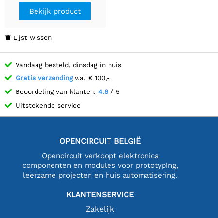
Bekijk product
Lijst wissen

Vandaag besteld, dinsdag in huis
Gratis verzending
v.a. € 100,-
Beoordeling van klanten:
4.8
/ 5
Uitstekende service
OPENCIRCUIT BELGIË
Opencircuit verkoopt elektronica
componenten en modules voor prototyping,
leerzame projecten en huis automatisering.
KLANTENSERVICE
Zakelijk