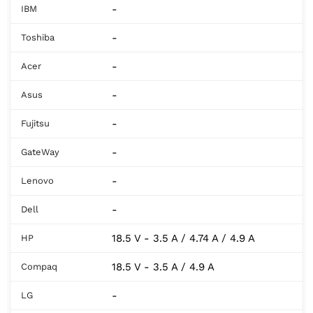
-
IBM
-
Toshiba
-
Acer
-
Asus
-
Fujitsu
-
GateWay
-
Lenovo
-
Dell
18.5 V - 3.5 A / 4.74 A / 4.9 A
HP
18.5 V - 3.5 A / 4.9 A
Compaq
-
LG