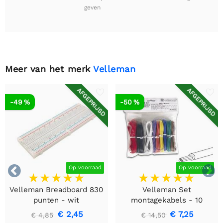
geven
Meer van het merk
Velleman
AFGEPRIJSD
AFGEPRIJSD
-49 %
-50 %


Op voorraad
Op voorraad
Velleman Breadboard 830
Velleman Set
punten - wit
montagekabels - 10
kleuren - 60m - flexibele
€ 2,45
€ 7,25
€ 4,85
€ 14,50
kern (multi core)