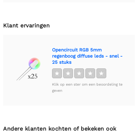
Klant ervaringen
Opencircuit RGB 5mm
regenboog diffuse leds - snel -
25 stuks
★
★
★
★
★
Klik op een ster om een beoordeling te
geven
Andere klanten kochten of bekeken ook