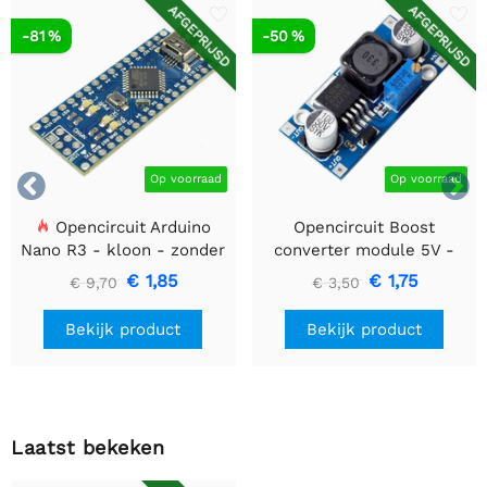
AFGEPRIJSD
AFGEPRIJSD
-81 %
-50 %


Op voorraad
Op voorraad
Opencircuit Arduino
Opencircuit Boost
Nano R3 - kloon - zonder
converter module 5V -
headers
35V XL6009
€ 1,85
€ 1,75
€ 9,70
€ 3,50
Bekijk product
Bekijk product
Laatst bekeken