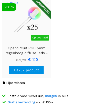
AFGEPRIJSD
25 stuks
-50 %
Op voorraad
Opencircuit RGB 5mm
regenboog diffuse leds -
snel - 25 stuks
€ 1,10
€ 2,20
Bekijk product
Lijst wissen

Besteld voor 23:59 uur,
morgen
in huis
Gratis verzending
v.a. € 100,-