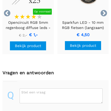


Op voorraad
Opencircuit RGB 5mm
Sparkfun LED - 10 mm
regenboog diffuse leds -
RGB fietsen (langzaam)
langzaam - 25 stuks
€ 1,-
€ 4,50
€ 2,-
Bekijk product
Bekijk product
Vragen en antwoorden
Q
Stel een vraag