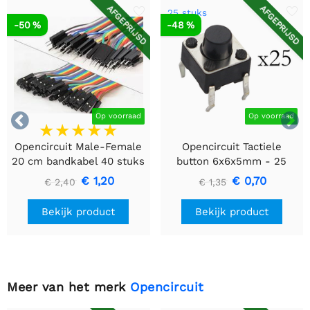
AFGEPRIJSD
AFGEPRIJSD
25 stuks
-50 %
-48 %


Op voorraad
Op voorraad
Opencircuit Male-Female
Opencircuit Tactiele
20 cm bandkabel 40 stuks
button 6x6x5mm - 25
stuks
€ 1,20
€ 0,70
€ 2,40
€ 1,35
Bekijk product
Bekijk product
Meer van het merk
Opencircuit