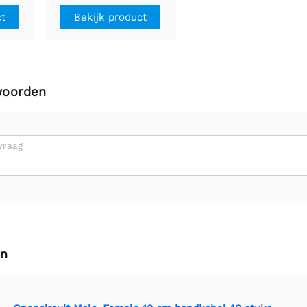
Bekijk product
ct
woorden
vraag
en