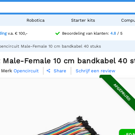
n
Robotica
Starter kits
Compu
ding
v.a. € 100,-
Beoordeling van klanten:
4.8
/ 5
pencircuit Male-Female 10 cm bandkabel 40 stuks
t Male-Female 10 cm bandkabel 40 s
Merk
Opencircuit
Schrijf een review
Share

AFGEPRIJSD
-50 