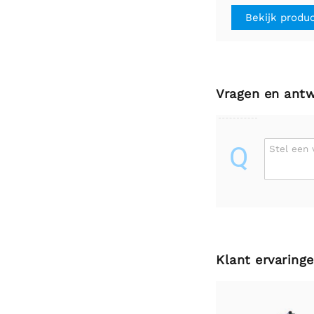
Bekijk produ
Vragen en ant
Q
Stel een 
Klant ervaring