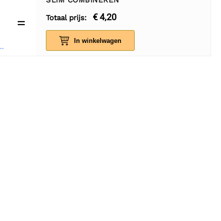
SLIM COMBINEREN
€ 4,20
Totaal prijs:
=
In winkelwagen
e-Male 10 cm bandkabel 40 stuks