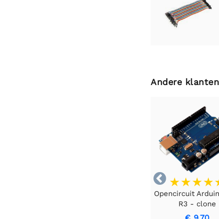
Andere klanten

Opencircuit Ardui
R3 - clone
€ 9,70