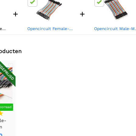
+
+
Opencircuit Male-Female 10 cm bandkabel 40 stuks
Opencircuit Female-Female 10 cm bandkabel 40 stuks
Opencircuit Mal
roducten
GEPRIJSD
oorraad
le-
m
tuks
0