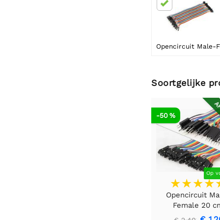
Soortgelijke p
AF
-50 %
Op v
Opencircuit Ma
Female 20 c
bandkabel 40 s
€ 1,2
€ 2,40