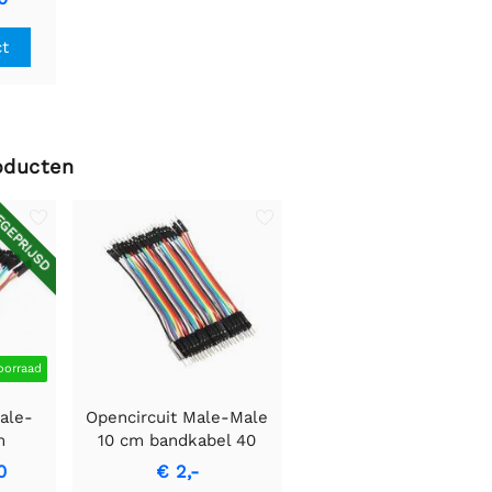
ct
oducten
GEPRIJSD
oorraad
ale-
Opencircuit Male-Male
m
10 cm bandkabel 40
tuks
stuks
0
€ 2,-