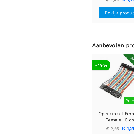
Bekijk produ
Aanbevolen pr
AF
-49 %
Op v
Opencircuit Fem
Female 10 c
bandkabel 40 s
€ 1,2
€ 2,35