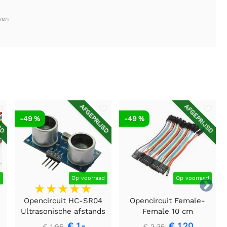
ven
SD
AFGEPRIJSD
AFGEPRIJSD
-49 %
-49 %
d
Op voorraad
Op voorraad

Opencircuit HC-SR04
Opencircuit Female-
Ultrasonische afstands
Female 10 cm
detectie module
bandkabel 40 stuks
€ 1,-
€ 1,20
€ 1,95
€ 2,35