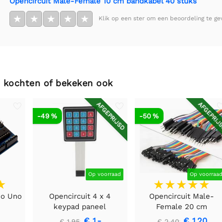
Opencircuit Male-Female 10 cm bandkabel 40 stuks
★
★
★
★
★
Klik op een ster om een beoordeling te ge
 kochten of bekeken ook
AFGEPRIJSD
AFGEPRIJ
-49 %
-50 %
Op voorraad
Op voorraa
no Uno
Opencircuit 4 x 4
Opencircuit Male-
keypad paneel
Female 20 cm
bandkabel 40 stuks
€ 1,-
€ 1,20
€ 1,95
€ 2,40