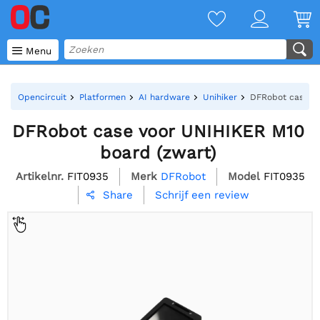

Menu
Opencircuit
Platformen
AI hardware
Unihiker
DFRobot case vo
DFRobot case voor UNIHIKER M10
board (zwart)
Artikelnr.
FIT0935
Merk
DFRobot
Model
FIT0935
Schrijf een review
Share
