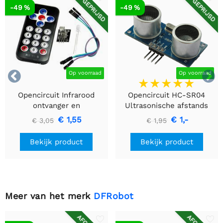
AFGEPRIJSD
AFGEPRIJSD
-49 %
-49 %


Op voorraad
Op voorraad
Opencircuit Infrarood
Opencircuit HC-SR04
ontvanger en
Ultrasonische afstands
afstandsbediening kit
detectie module
€ 1,55
€ 1,-
€ 3,05
€ 1,95
Bekijk product
Bekijk product
Meer van het merk
DFRobot