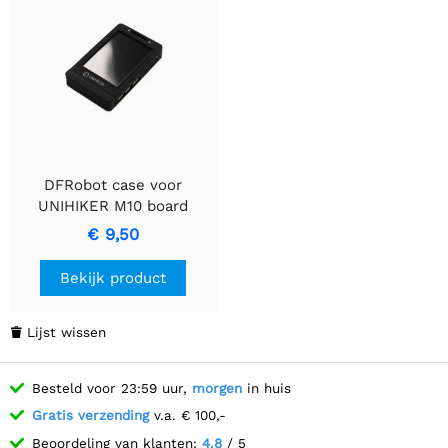
DFRobot case voor
UNIHIKER M10 board
(zwart)
€ 9,50
Bekijk product
Lijst wissen

Besteld voor 23:59 uur,
morgen
in huis
Gratis verzending
v.a. € 100,-
Beoordeling van klanten:
4.8
/ 5