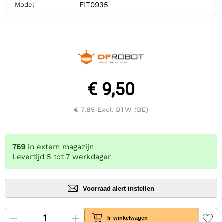
FIT0935
Model
€ 9,50
€ 7,85
Excl. BTW (BE)
769
in extern magazijn
Levertijd 5 tot 7 werkdagen
Voorraad alert instellen
In winkelwagen