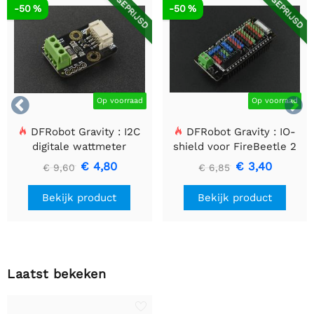
AFGEPRIJSD
AFGEPRIJSD
-50 %
-50 %


Op voorraad
Op voorraad
DFRobot Gravity : I2C
DFRobot Gravity : IO-
digitale wattmeter
shield voor FireBeetle 2
(ESP32-E/M0)
€ 4,80
€ 3,40
€ 9,60
€ 6,85
Bekijk product
Bekijk product
Laatst bekeken