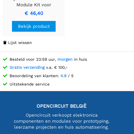
Module Kit voor
Raambekleding
€ 46,40
Bekijk product
Lijst wissen

Besteld voor 23:59 uur,
morgen
in huis
Gratis verzending
v.a. € 100,-
Beoordeling van klanten:
4.8
/ 5
Uitstekende service
OPENCIRCUIT BELGIË
Opencircuit verkoopt elektronica
componenten en modules voor prototyping,
leerzame projecten en huis automatisering.