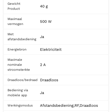
Gewicht
40 g
Product
Maximaal
500 W
vermogen
Met
Ja
afstandsbediening
Elektriciteit
Energiebron
Maximale
2 A
nominale
stroomsterkte
Draadloos
Draadloos/bedraad
Bediening via
Ja
mobiele app
Afstandsbediening,RF,Draadloos
Werkingsmodus