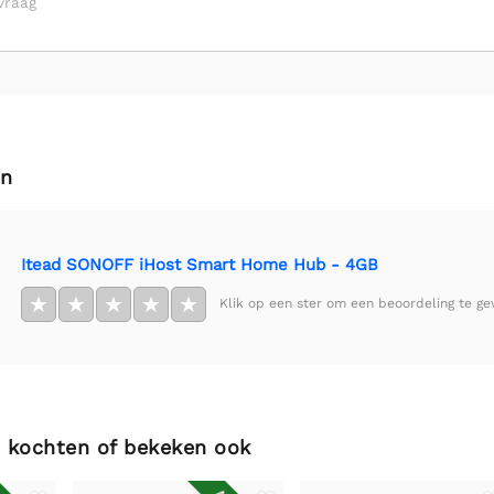
vraag
en
Itead SONOFF iHost Smart Home Hub - 4GB
★
★
★
★
★
Klik op een ster om een beoordeling te ge
 kochten of bekeken ook