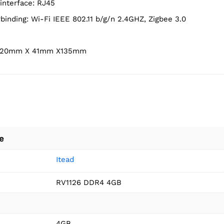
interface: RJ45
rbinding: Wi-Fi IEEE 802.11 b/g/n 2.4GHZ, Zigbee 3.0
: 120mm X 41mm X135mm
e
Itead
RV1126 DDR4 4GB
4GB