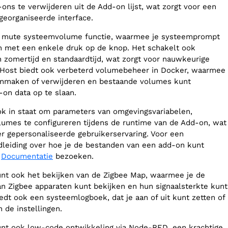
ons te verwijderen uit de Add-on lijst, wat zorgt voor een
eorganiseerde interface.
n mute systeemvolume functie, waarmee je systeemprompt
 met een enkele druk op de knop. Het schakelt ook
 zomertijd en standaardtijd, wat zorgt voor nauwkeurige
iHost biedt ook verbeterd volumebeheer in Docker, waarmee
anmaken of verwijderen en bestaande volumes kunt
on data op te slaan.
ook in staat om parameters van omgevingsvariabelen,
umes te configureren tijdens de runtime van de Add-on, wat
r gepersonaliseerde gebruikerservaring. Voor een
dleiding over hoe je de bestanden van een add-on kunt
e
Documentatie
bezoeken.
nt ook het bekijken van de Zigbee Map, waarmee je de
an Zigbee apparaten kunt bekijken en hun signaalsterkte kunt
edt ook een systeemlogboek, dat je aan of uit kunt zetten of
 de instellingen.
unt ook low-code ontwikkeling via Node-RED, een krachtige