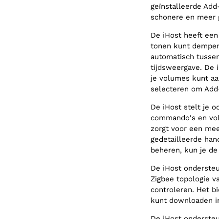
geïnstalleerde Add-
schonere en meer g
De iHost heeft ee
tonen kunt dempen
automatisch tussen
tijdsweergave. De 
je volumes kunt a
selecteren om Add-
De iHost stelt je 
commando's en vol
zorgt voor een mee
gedetailleerde han
beheren, kun je d
De iHost ondersteu
Zigbee topologie v
controleren. Het bi
kunt downloaden in
De iHost onderste