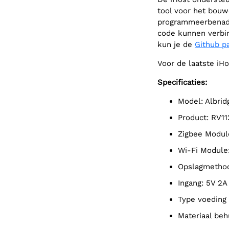
tool voor het bouw
programmeerbenade
code kunnen verbin
kun je de
Github p
Voor de laatste iH
Specificaties:
Model: Albrid
Product: RV
Zigbee Modu
Wi-Fi Modul
Opslagmetho
Ingang: 5V 2A
Type voeding
Materiaal be