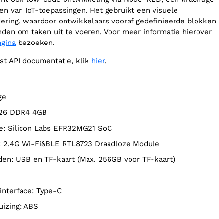
en van IoT-toepassingen. Het gebruikt een visuele
ring, waardoor ontwikkelaars vooraf gedefinieerde blokken
den om taken uit te voeren. Voor meer informatie hierover
agina
bezoeken.
ost API documentatie, klik
hier
.
ge
1126 DDR4 4GB
le: Silicon Labs EFR32MG21 SoC
e: 2.4G Wi-Fi&BLE RTL8723 Draadloze Module
den: USB en TF-kaart (Max. 256GB voor TF-kaart)
 interface: Type-C
huizing: ABS