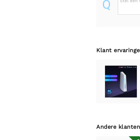
Q
Stel een 
Klant ervaring
Andere klanten