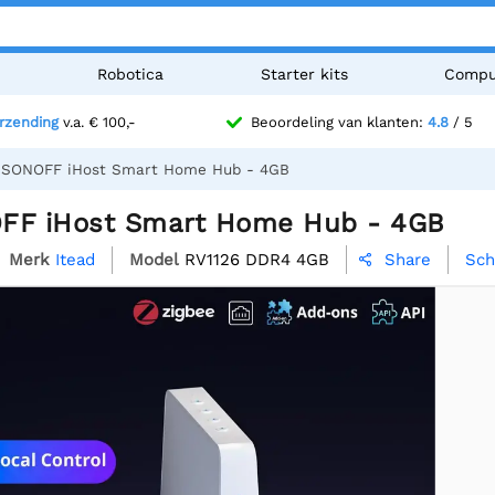
n
Robotica
Starter kits
Compu
erzending
v.a. € 100,-
Beoordeling van klanten:
4.8
/ 5
d SONOFF iHost Smart Home Hub - 4GB
FF iHost Smart Home Hub - 4GB
Merk
Itead
Model
RV1126 DDR4 4GB
Sch
Share
