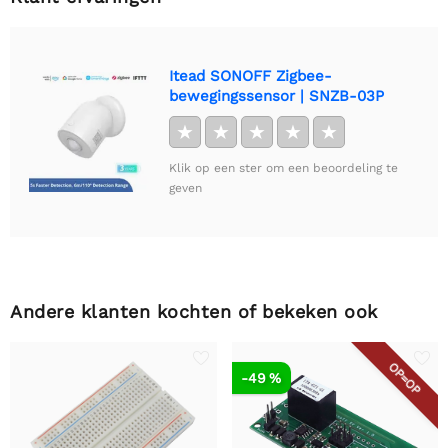
Itead SONOFF Zigbee-
bewegingssensor | SNZB-03P
★
★
★
★
★
Klik op een ster om een beoordeling te
geven
Andere klanten kochten of bekeken ook
OP=OP
-49 %