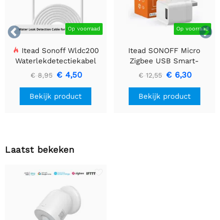


Op voorraad
Op voorraad
Itead Sonoff Wldc200
Itead SONOFF Micro
Waterlekdetectiekabel
Zigbee USB Smart-
adapter
€ 4,50
€ 6,30
€ 8,95
€ 12,55
Bekijk product
Bekijk product
Laatst bekeken