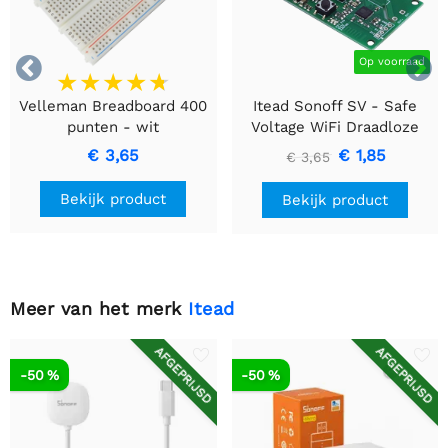


Op voorraad
Velleman Breadboard 400
Itead Sonoff SV - Safe
punten - wit
Voltage WiFi Draadloze
Switch
€ 3,65
€ 1,85
€ 3,65
Bekijk product
Bekijk product
Meer van het merk
Itead
AFGEPRIJSD
AFGEPRIJSD
-50 %
-50 %