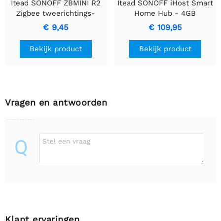
Itead SONOFF ZBMINI R2
Itead SONOFF iHost Smart
Zigbee tweerichtings-
Home Hub - 4GB
slimme schakelaar
€ 9,45
€ 109,95
Bekijk product
Bekijk product
Vragen en antwoorden
Q
Stel een vraag
Klant ervaringen