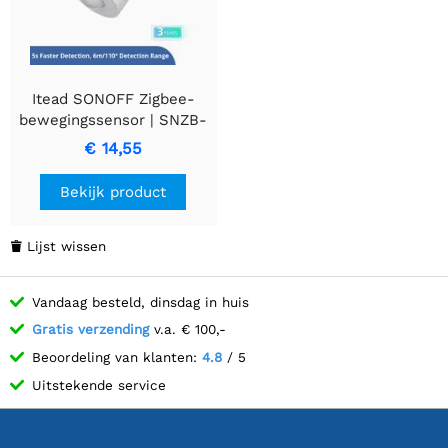
Itead SONOFF Zigbee-
bewegingssensor | SNZB-
03P
€ 14,55
Bekijk product
Lijst wissen

Vandaag besteld, dinsdag in huis
Gratis verzending
v.a. € 100,-
Beoordeling van klanten:
4.8
/ 5
Uitstekende service