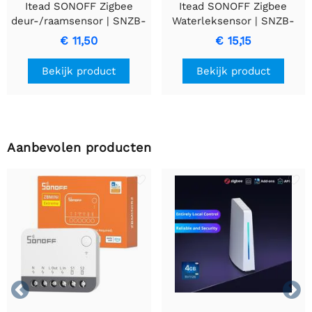
Itead SONOFF Zigbee
Itead SONOFF Zigbee
deur-/raamsensor | SNZB-
Waterleksensor | SNZB-
04P
05P | met kabel
€ 11,50
€ 15,15
Bekijk product
Bekijk product
Aanbevolen producten

