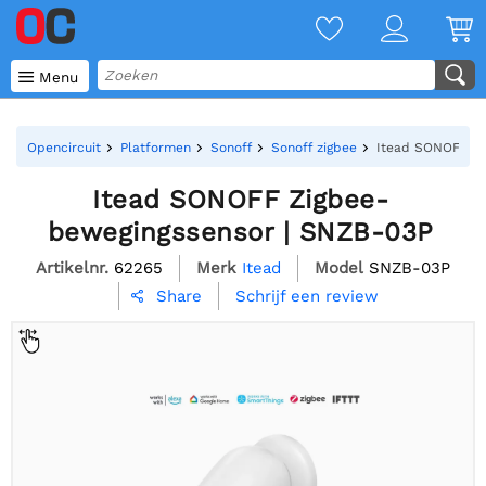

Menu
Opencircuit
Platformen
Sonoff
Sonoff zigbee
Itead SONOFF Zi
Itead SONOFF Zigbee-
bewegingssensor | SNZB-03P
Artikelnr.
62265
Merk
Itead
Model
SNZB-03P
Schrijf een review
Share
