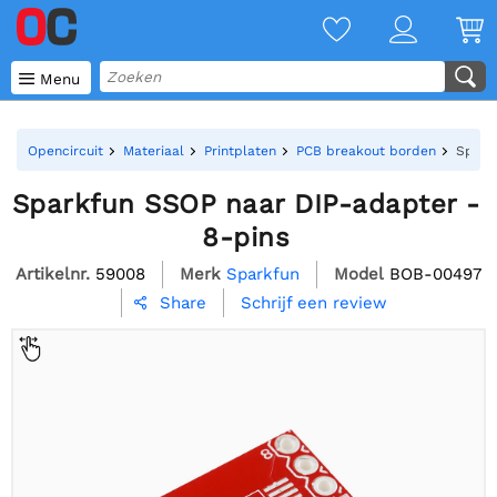

Menu
Opencircuit
Materiaal
Printplaten
PCB breakout borden
Spark
Sparkfun SSOP naar DIP-adapter -
8-pins
Artikelnr.
59008
Merk
Sparkfun
Model
BOB-00497
Schrijf een review
Share
