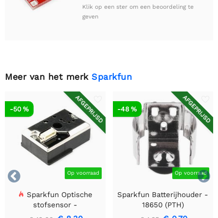
Klik op een ster om een beoordeling te
geven
Meer van het merk
Sparkfun
AFGEPRIJSD
AFGEPRIJSD
-50 %
-48 %


Op voorraad
Op voorraad
Sparkfun Optische
Sparkfun Batterijhouder -
stofsensor -
18650 (PTH)
GP2Y1010AU0F