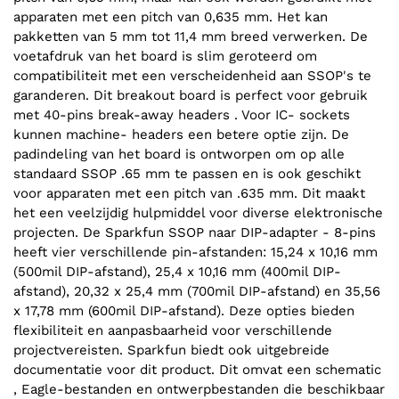
apparaten met een pitch van 0,635 mm. Het kan
pakketten van 5 mm tot 11,4 mm breed verwerken. De
voetafdruk van het board is slim geroteerd om
compatibiliteit met een verscheidenheid aan SSOP's te
garanderen. Dit breakout board is perfect voor gebruik
met 40-pins break-away headers . Voor IC- sockets
kunnen machine- headers een betere optie zijn. De
padindeling van het board is ontworpen om op alle
standaard SSOP .65 mm te passen en is ook geschikt
voor apparaten met een pitch van .635 mm. Dit maakt
het een veelzijdig hulpmiddel voor diverse elektronische
projecten. De Sparkfun SSOP naar DIP-adapter - 8-pins
heeft vier verschillende pin-afstanden: 15,24 x 10,16 mm
(500mil DIP-afstand), 25,4 x 10,16 mm (400mil DIP-
afstand), 20,32 x 25,4 mm (700mil DIP-afstand) en 35,56
x 17,78 mm (600mil DIP-afstand). Deze opties bieden
flexibiliteit en aanpasbaarheid voor verschillende
projectvereisten. Sparkfun biedt ook uitgebreide
documentatie voor dit product. Dit omvat een schematic
, Eagle-bestanden en ontwerpbestanden die beschikbaar