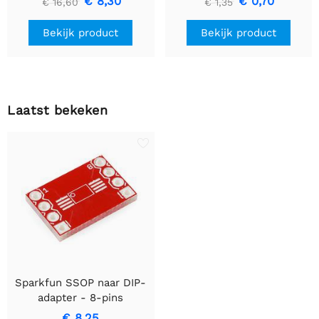
€ 8,30
€ 0,70
€ 16,60
€ 1,35
Bekijk product
Bekijk product
Laatst bekeken
Sparkfun SSOP naar DIP-
adapter - 8-pins
€ 8,25