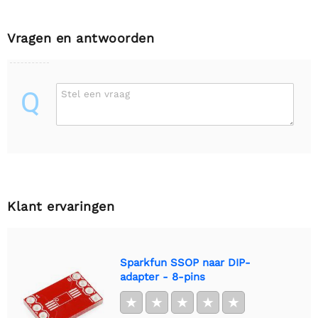
Vragen en antwoorden
Q
Stel een vraag
Klant ervaringen
Sparkfun SSOP naar DIP-
adapter - 8-pins
★
★
★
★
★