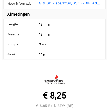
GitHub - sparkfun/SSOP-DIP_Adapter_8-Pin: SSOP8 DIP Adapter, available from SparkFun Electronics
Meer informatie
Afmetingen
13 mm
Lengte
13 mm
Breedte
2 mm
Hoogte
1,1 g
Gewicht
€ 8,25
€ 6,85
Excl. BTW (BE)