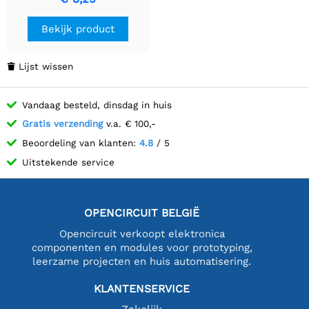
Bekijk product
Lijst wissen

Vandaag besteld, dinsdag in huis
Gratis verzending
v.a. € 100,-
Beoordeling van klanten:
4.8
/ 5
Uitstekende service
OPENCIRCUIT BELGIË
Opencircuit verkoopt elektronica
componenten en modules voor prototyping,
leerzame projecten en huis automatisering.
KLANTENSERVICE