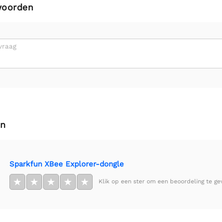
woorden
vraag
en
Sparkfun XBee Explorer-dongle
★
★
★
★
★
Klik op een ster om een beoordeling te ge