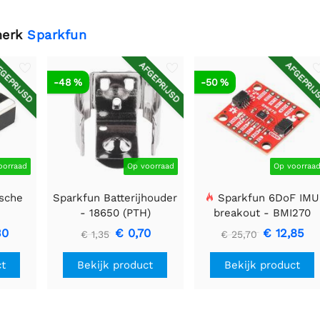
merk
Sparkfun
GEPRIJSD
AFGEPRIJSD
AFGEPRIJ
-48 %
-50 %
oorraad
Op voorraad
Op voorraa
sche
Sparkfun Batterijhouder
Sparkfun 6DoF IMU
-
- 18650 (PTH)
breakout - BMI270
F
(Qwiic)
30
€ 0,70
€ 12,85
€ 1,35
€ 25,70
ct
Bekijk product
Bekijk product