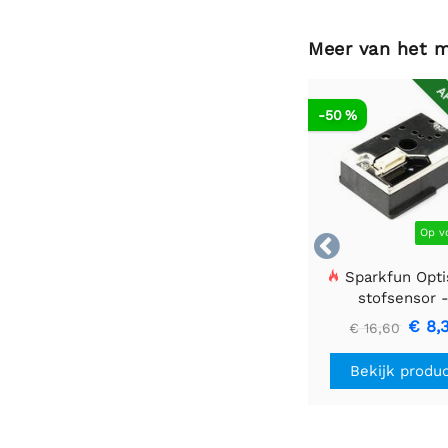
Meer van het 
AF
-50 %
Op v

Sparkfun Opti
stofsensor 
GP2Y1010AU0
€ 8,
€ 16,60
Bekijk produ