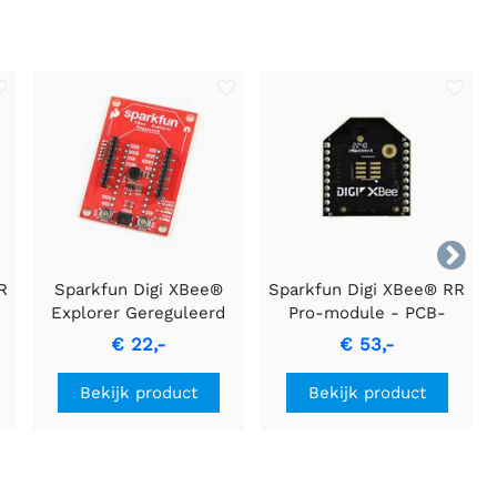

R
Sparkfun Digi XBee®
Sparkfun Digi XBee® RR
Explorer Gereguleerd
Pro-module - PCB-
antenne
€ 22,-
€ 53,-
Bekijk product
Bekijk product