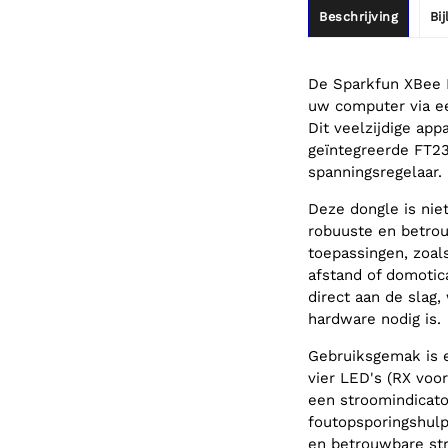
Beschrijving
Bi
De Sparkfun XBee 
uw computer via ee
Dit veelzijdige ap
geïntegreerde FT2
spanningsregelaar.
Deze dongle is nie
robuuste en betrou
toepassingen, zoal
afstand of domotic
direct aan de slag,
hardware nodig is.
Gebruiksgemak is e
vier LED's (RX voo
een stroomindicator
foutopsporingshulp
en betrouwbare st