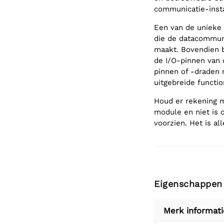
communicatie-insta
Een van de unieke 
die de datacommun
maakt. Bovendien b
de I/O-pinnen van 
pinnen of -draden 
uitgebreide functio
Houd er rekening 
module en niet is
voorzien. Het is a
Eigenschappen
Merk informati