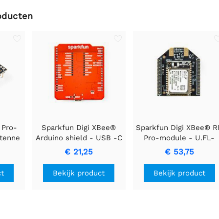
oducten
 Pro-
Sparkfun Digi XBee®
Sparkfun Digi XBee® R
ntenne
Arduino shield - USB -C
Pro-module - U.FL-
(Qwiic)
antenne
€ 21,25
€ 53,75
ct
Bekijk product
Bekijk product