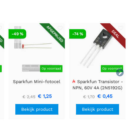
SD
AFGEPRIJSD
DEAL
-49 %
-74 %
d
Op voorraad
Op voorraad

Sparkfun Mini-fotocel
Sparkfun Transistor -
NPN, 60V 4A (2N5192G)
€ 1,25
€ 0,45
€ 2,45
€ 1,70
Bekijk product
Bekijk product