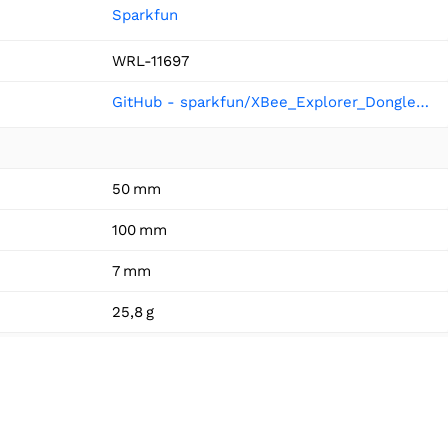
Sparkfun
WRL-11697
GitHub - sparkfun/XBee_Explorer_Dongle at V_2.3
50 mm
100 mm
7 mm
25,8 g