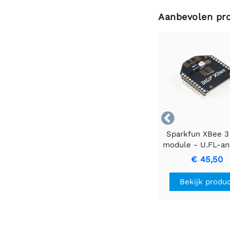
Aanbevolen pr

Sparkfun XBee 3
module - U.FL-a
€ 45,50
Bekijk produ