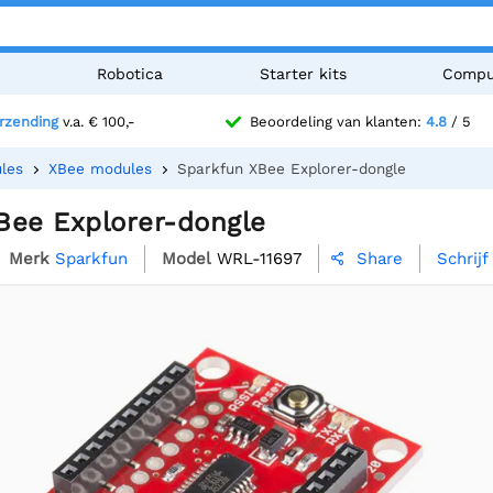
n
Robotica
Starter kits
Compu
erzending
v.a. € 100,-
Beoordeling van klanten:
4.8
/ 5
les
XBee modules
Sparkfun XBee Explorer-dongle
Bee Explorer-dongle
Merk
Sparkfun
Model
WRL-11697
Schrij
Share
