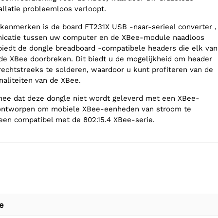
llatie probleemloos verloopt.
kenmerken is de board FT231X USB -naar-serieel converter ,
icatie tussen uw computer en de XBee-module naadloos
iedt de dongle breadboard -compatibele headers die elk van
de XBee doorbreken. Dit biedt u de mogelijkheid om header
rechtstreeks te solderen, waardoor u kunt profiteren van de
naliteiten van de XBee.
mee dat deze dongle niet wordt geleverd met een XBee-
 ontworpen om mobiele XBee-eenheden van stroom te
lleen compatibel met de 802.15.4 XBee-serie.
e