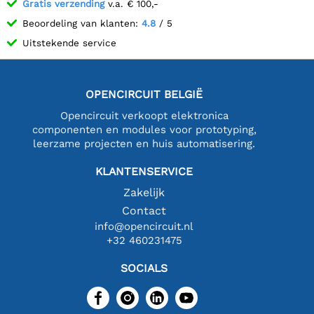
Gratis verzending
v.a. € 100,-
Beoordeling van klanten:
4.8
/ 5
Uitstekende service
OPENCIRCUIT BELGIË
Opencircuit verkoopt elektronica
componenten en modules voor prototyping,
leerzame projecten en huis automatisering.
KLANTENSERVICE
Zakelijk
Contact
info@opencircuit.nl
+32 460231475
SOCIALS