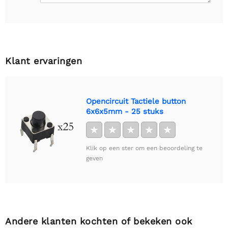
Klant ervaringen
Opencircuit Tactiele button
6x6x5mm - 25 stuks
★
★
★
★
★
Klik op een ster om een beoordeling te
geven
Andere klanten kochten of bekeken ook