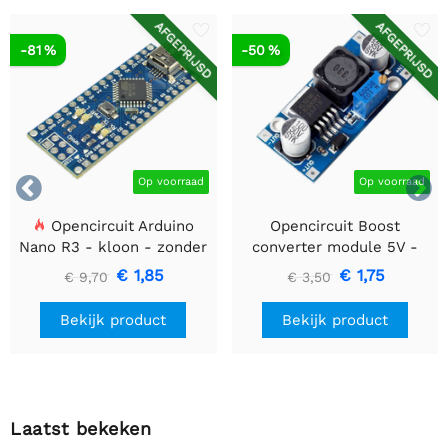
AFGEPRIJSD
AFGEPRIJSD
-81 %
-50 %


Op voorraad
Op voorraad
Opencircuit Arduino
Opencircuit Boost
Nano R3 - kloon - zonder
converter module 5V -
headers
35V XL6009
€ 1,85
€ 1,75
€ 9,70
€ 3,50
Bekijk product
Bekijk product
Laatst bekeken