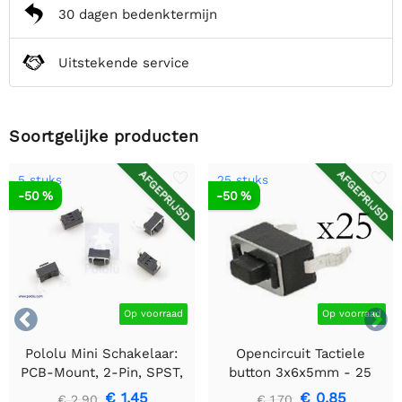
30 dagen bedenktermijn
Uitstekende service
Soortgelijke producten
AFGEPRIJSD
AFGEPRIJSD
5 stuks
25 stuks
-50 %
-50 %


Op voorraad
Op voorraad
Pololu Mini Schakelaar:
Opencircuit Tactiele
PCB-Mount, 2-Pin, SPST,
button 3x6x5mm - 25
50mA (5-Pack)
stuks
€ 1,45
€ 0,85
€ 2,90
€ 1,70