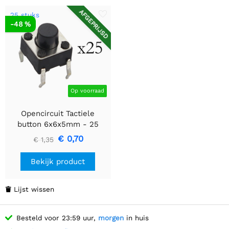
AFGEPRIJSD
25 stuks
-48 %
Op voorraad
Opencircuit Tactiele
button 6x6x5mm - 25
stuks
€ 0,70
€ 1,35
Bekijk product
Lijst wissen

Besteld voor 23:59 uur,
morgen
in huis