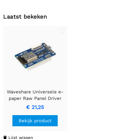
Laatst bekeken
Waveshare Universele e-
paper Raw Panel Driver
Board, ESP8266 WiFi
€ 21,25
Draadloos
Bekijk product
Lijst wissen
