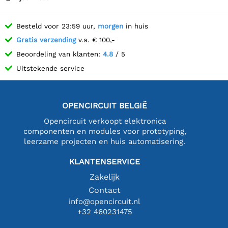
Besteld voor 23:59 uur,
morgen
in huis
Gratis verzending
v.a. € 100,-
Beoordeling van klanten:
4.8
/ 5
Uitstekende service
OPENCIRCUIT BELGIË
Opencircuit verkoopt elektronica
componenten en modules voor prototyping,
leerzame projecten en huis automatisering.
KLANTENSERVICE
Zakelijk
Contact
info@opencircuit.nl
+32 460231475