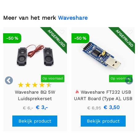
Meer van het merk
Waveshare
AFGEPRIJSD
AFGEPRIJSD
-50 %
-50 %


Op voorraad
Op voorraad
Waveshare 8Ω 5W
Waveshare FT232 USB
Luidsprekerset
UART Board (Type A), USB
naar TTL (UART)
€ 3,-
€ 3,50
€ 6,-
€ 6,95
Communicatiemodule
Bekijk product
Bekijk product