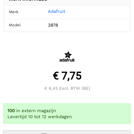
Adafruit
Merk
3878
Model
€ 7,75
€ 6,45
Excl. BTW (BE)
100
in extern magazijn
Levertijd 10 tot 12 werkdagen