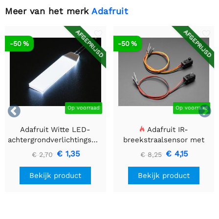
Meer van het merk
Adafruit
AFGEPRIJSD
AFGEPRIJSD
-50 %
-50 %


Op voorraad
Op voorraad
Adafruit Witte LED-
Adafruit IR-
achtergrondverlichtingsmodule
breekstraalsensor met
- Klein 12 mm x 40 mm
premium draadheader
€ 1,35
€ 4,15
€ 2,70
€ 8,25
header einden - 5 mm
LED's
Bekijk product
Bekijk product