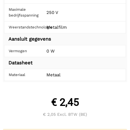
Maximale
250 V
bedrijfsspanning
Metalfilm
Weerstandstechnologie
Aansluit gegevens
0 W
Vermogen
Datasheet
Metaal
Materiaal
€ 2,45
€ 2,05
Excl. BTW (BE)