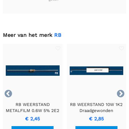
Meer van het merk
RB


RB WEERSTAND
RB WEERSTAND 10W 1K2
METALFILM 0.6W 5% 2E2
Draadgewonden
- Duurzame
Cementweerstand met
€ 2,45
€ 2,85
Precisieweerstand
Keramische Behuizing