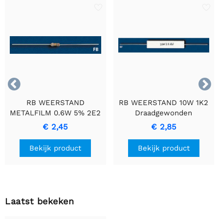


RB WEERSTAND
RB WEERSTAND 10W 1K2
METALFILM 0.6W 5% 2E2
Draadgewonden
- Duurzame
Cementweerstand met
€ 2,45
€ 2,85
Precisieweerstand
Keramische Behuizing
Bekijk product
Bekijk product
Laatst bekeken