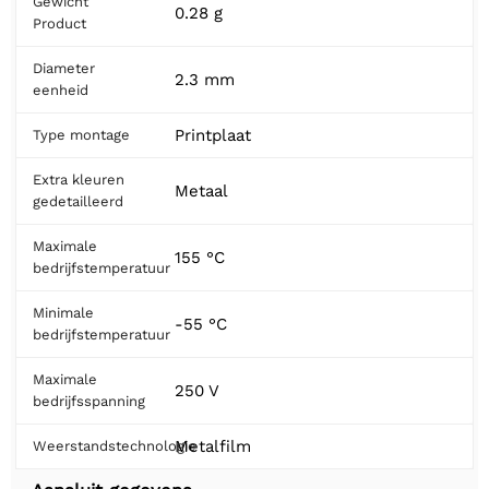
Gewicht
0.28 g
Product
Diameter
2.3 mm
eenheid
Printplaat
Type montage
Extra kleuren
Metaal
gedetailleerd
Maximale
155 °C
bedrijfstemperatuur
Minimale
-55 °C
bedrijfstemperatuur
Maximale
250 V
bedrijfsspanning
Metalfilm
Weerstandstechnologie