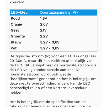
kleuren:
LED-kleur
Doorlaatspanning (Vf)
Rood
1.8V
Oranje
2.0V
Geel
2.1V
Groente
2.2V
Blauw
3,2V - 3,6V
Wit
3,2V - 3,6V
De typische stroom (Io) voor een LED is ongeveer
20-30mA, maar dit kan variëren afhankelijk van
de LED. Dit verwijst naar de maximale stroom die
de LED veilig zonder schade aan kan. De
nominale stroom wordt ook wel de
"bedrijfsstroom" genoemd en het is belangrijk om
deze niet te overschrijden, anders kan de LED
beschadigd raken of een kortere levensduur
hebben.
Het is belangrijk om de specificaties van de
fabrikant of leverancier te controleren voor de