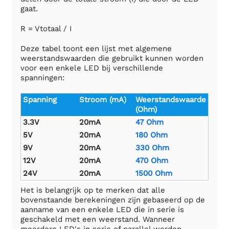
gaat.
R = Vtotaal / I
Deze tabel toont een lijst met algemene
weerstandswaarden die gebruikt kunnen worden
voor een enkele LED bij verschillende
spanningen:
Spanning
Stroom (mA)
Weerstandswaarde
(Ohm)
3.3V
20mA
47 Ohm
5V
20mA
180 Ohm
9V
20mA
330 Ohm
12V
20mA
470 Ohm
24V
20mA
1500 Ohm
Het is belangrijk op te merken dat alle
bovenstaande berekeningen zijn gebaseerd op de
aanname van een enkele LED die in serie is
geschakeld met een weerstand. Wanneer
meerdere LED's in serie of parallel worden