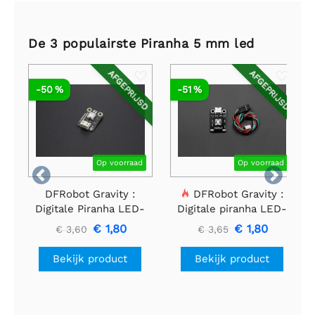
De 3 populairste Piranha 5 mm led
AFGEPRIJSD
AFGEPRIJSD
-50 %
-51 %
Op voorraad
Op voorraad


DFRobot Gravity :
DFRobot Gravity :
Digitale Piranha LED-
Digitale piranha LED-
module - Wit
module - Blauw
€ 1,80
€ 1,80
€ 3,60
€ 3,65
Bekijk product
Bekijk product