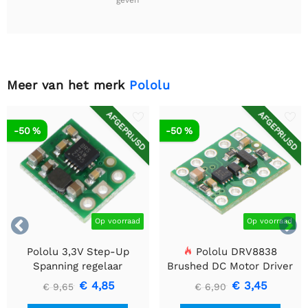
geven
Meer van het merk
Pololu
AFGEPRIJSD
AFGEPRIJSD
-50 %
-50 %


Op voorraad
Op voorraad
Pololu 3,3V Step-Up
Pololu DRV8838
Spanning regelaar
Brushed DC Motor Driver
U1V10F3
€ 4,85
€ 3,45
€ 9,65
€ 6,90