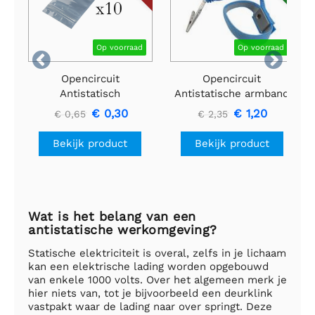
Op voorraad
Op voorraad


Opencircuit
Opencircuit
Antistatisch
Antistatische armband
hersluitbare ziplock
€ 0,30
€ 1,20
€ 0,65
€ 2,35
100x150mm - 10 stuks
Bekijk product
Bekijk product
Wat is het belang van een
antistatische werkomgeving?
Statische elektriciteit is overal, zelfs in je lichaam
kan een elektrische lading worden opgebouwd
van enkele 1000 volts. Over het algemeen merk je
hier niets van, tot je bijvoorbeeld een deurklink
vastpakt waar de lading naar over springt. Deze