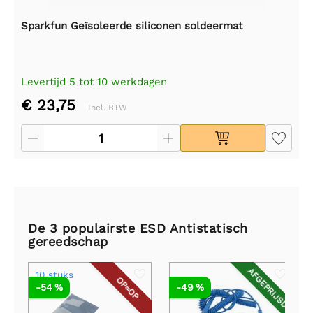
Sparkfun Geïsoleerde siliconen soldeermat
Levertijd 5 tot 10 werkdagen
€ 23,75
Incl. BTW
De 3 populairste ESD Antistatisch
gereedschap
AFGEPRIJSD
10 stuks
OP=OP
-54 %
-49 %