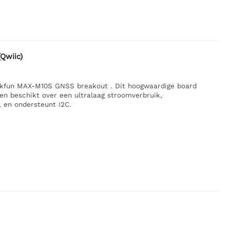
Qwiic)
rkfun MAX-M10S GNSS breakout . Dit hoogwaardige board
en beschikt over een ultralaag stroomverbruik,
 en ondersteunt I2C.