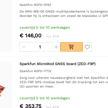
Sparkfun #GPS-15192
De ANN-MB-00 GNSS-multibandantenne is buitengewoo
doordat hij is ontworpen om zowel de klassieke L1 GP
Levertijd 5 tot 10 werkdagen
€ 146,00
Incl. BTW
Sparkfun MicroMod GNSS board (ZED-F9P)
Sparkfun #GPS-17722
Zorg voor uiterste nauwkeurigheid met het Sparkfun 
ZED-F9P GPS-module biedt het 3D-tracking tot een na
I2C-poorten en meer.
Levertijd 5 tot 10 werkdagen
€ 353,75
Incl. BTW