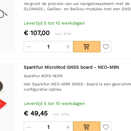
Vergroot de precisie van uw navigatiesysteem met de
GLONASS-, Galileo- en BeiDou-modules met een GNSS
Levertijd 5 tot 10 werkdagen
€ 107,00
Incl. BTW
Sparkfun MicroMod GNSS board - NEO-M9N
Sparkfun #GPS-18378
Het Sparkfun NEO-M9N GNSS- board is een georuimtel
configuratie-opties.
Levertijd 5 tot 10 werkdagen
€ 49,45
Incl. BTW