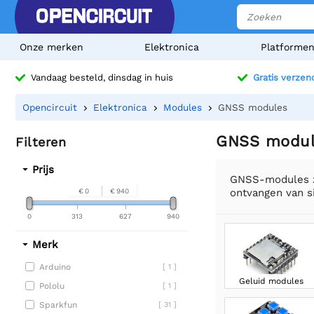
Onze merken
Elektronica
Platforme
Vandaag besteld, dinsdag in huis
Gratis verzen
Opencircuit
Elektronica
Modules
GNSS modules
GNSS modul
Filteren
Prijs
GNSS-modules zi
ontvangen van s
€ 0
€ 940
0
313
627
940
Merk
Arduino
[ 1 ]
Geluid modules
Pololu
[ 1 ]
Sparkfun
[ 31 ]