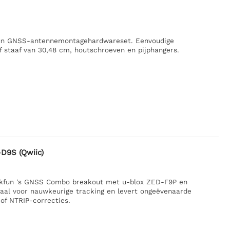
fun GNSS-antennemontagehardwareset. Eenvoudige
 staaf van 30,48 cm, houtschroeven en pijphangers.
D9S (Qwiic)
rkfun 's GNSS Combo breakout met u-blox ZED-F9P en
aal voor nauwkeurige tracking en levert ongeëvenaarde
of NTRIP-correcties.