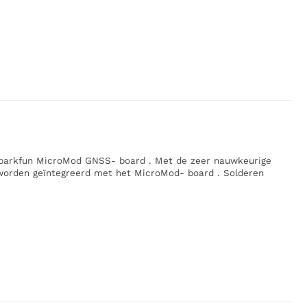
Sparkfun MicroMod GNSS- board . Met de zeer nauwkeurige
worden geïntegreerd met het MicroMod- board . Solderen