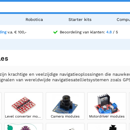
n
Robotica
Starter kits
Compu
ding
v.a. € 100,-
Beoordeling van klanten:
4.8
/ 5
es
jn krachtige en veelzijdige navigatieoplossingen die nauwkeu
ignalen van wereldwijde navigatiesatellietsystemen zoals GP
Level converter modules
Camera modules
Motordriver modules