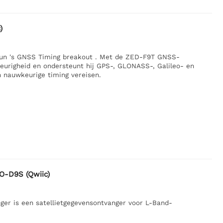
)
kfun 's GNSS Timing breakout . Met de ZED-F9T GNSS-
keurigheid en ondersteunt hij GPS-, GLONASS-, Galileo- en
n nauwkeurige timing vereisen.
O-D9S (Qwiic)
r is een satellietgegevensontvanger voor L-Band-