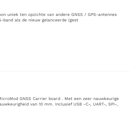
n uniek ten opzichte van andere GNSS / GPS-antennes
S-band als de nieuw gelanceerde (gest
MicroMod GNSS Carrier board . Met een zeer nauwkeurige
uwkeurigheid van 10 mm. Inclusief USB -C-, UART-, SPI-,