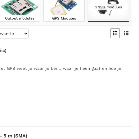
GNSS modules
Output modules
GPS Modules


ic)
t GPS weet je waar je bent, waar je heen gaat en hoe je
- 5 m (SMA)