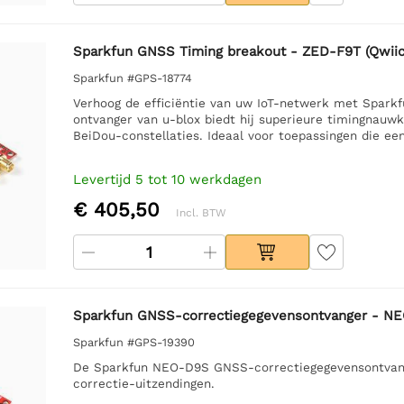
Sparkfun GNSS Timing breakout - ZED-F9T (Qwiic
Sparkfun #GPS-18774
Verhoog de efficiëntie van uw IoT-netwerk met Spar
ontvanger van u-blox biedt hij superieure timingnauw
BeiDou-constellaties. Ideaal voor toepassingen die ee
Levertijd 5 tot 10 werkdagen
€ 405,50
Incl. BTW
Sparkfun GNSS-correctiegegevensontvanger - NE
Sparkfun #GPS-19390
De Sparkfun NEO-D9S GNSS-correctiegegevensontvange
correctie-uitzendingen.