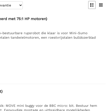


eerd met 75:1 HP motoren)
-bestuurbare rupsrobot die klaar is voor Mini-Sumo
talen tandwielmotoren, een roestvrijstalen bulldozerblad
t)
ik: MOVE mini buggy voor de BBC micro: bit. Bestuur hem
it. Eenvoudige montage en uitbreidbare mogelijkheden