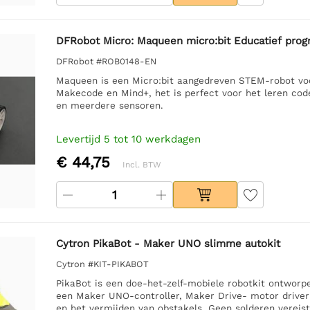
DFRobot Micro: Maqueen micro:bit Educatief prog
DFRobot #ROB0148-EN
Maqueen is een Micro:bit aangedreven STEM-robot voo
Makecode en Mind+, het is perfect voor het leren cod
en meerdere sensoren.
Levertijd 5 tot 10 werkdagen
€ 44,75
Incl. BTW
Cytron PikaBot - Maker UNO slimme autokit
Cytron #KIT-PIKABOT
PikaBot is een doe-het-zelf-mobiele robotkit ontworpe
een Maker UNO-controller, Maker Drive- motor driver 
en het vermijden van obstakels. Geen solderen vereist