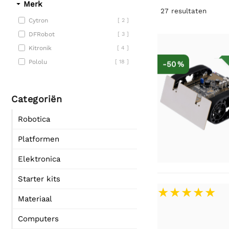
Merk
27
resultaten
Cytron
[ 2 ]
DFRobot
[ 3 ]
Kitronik
[ 4 ]
Pololu
[ 18 ]
-50 %
Categoriën
Robotica
Platformen
Elektronica
Starter kits
Materiaal
Computers