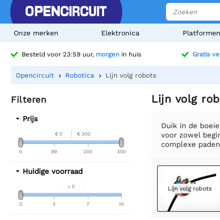
Onze merken
Elektronica
Platforme
Besteld voor 23:59 uur,
morgen
in huis
Gratis v
Opencircuit
Robotica
Lijn volg robots
Lijn volg ro
Filteren
Prijs
Duik in de boei
voor zowel begi
€ 0
€ 300
complexe paden n
0
99
200
300
Huidige voorraad
≥ 0
Lijn volg robots
0
3
7
10