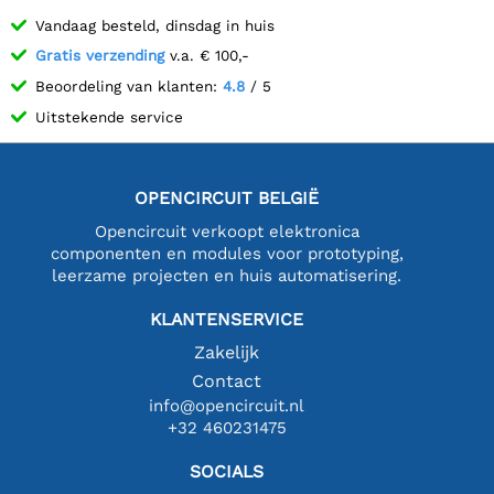
Vandaag besteld, dinsdag in huis
Gratis verzending
v.a. € 100,-
Beoordeling van klanten:
4.8
/ 5
Uitstekende service
OPENCIRCUIT BELGIË
Opencircuit verkoopt elektronica
componenten en modules voor prototyping,
leerzame projecten en huis automatisering.
KLANTENSERVICE
Zakelijk
Contact
info@opencircuit.nl
+32 460231475
SOCIALS