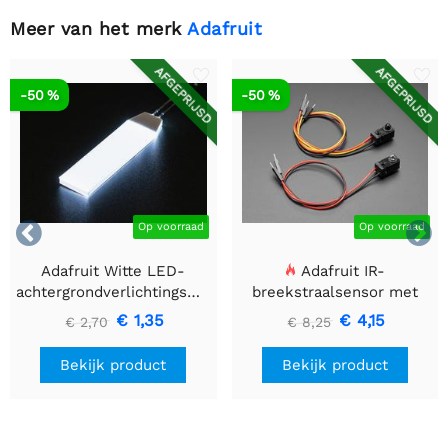
Meer van het merk
Adafruit
AFGEPRIJSD
AFGEPRIJSD
-50 %
-50 %


Op voorraad
Op voorraad
Adafruit Witte LED-
Adafruit IR-
achtergrondverlichtingsmodule
breekstraalsensor met
- Klein 12 mm x 40 mm
premium draadheader
€ 1,35
€ 4,15
€ 2,70
€ 8,25
header einden - 5 mm
LED's
Bekijk product
Bekijk product