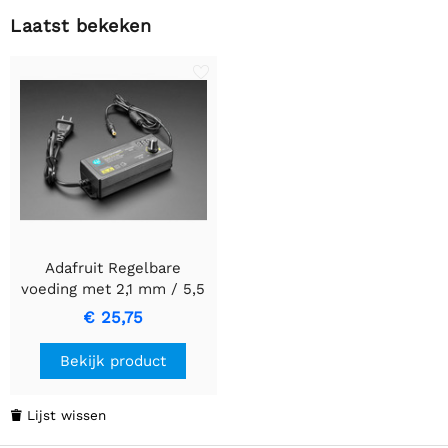
Laatst bekeken
Adafruit Regelbare
voeding met 2,1 mm / 5,5
mm DC - 3 V tot 24 V bij 2
€ 25,75
Ampère
Bekijk product
Lijst wissen
