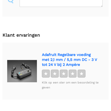
Klant ervaringen
Adafruit Regelbare voeding
met 2,1 mm / 5,5 mm DC - 3 V
tot 24 V bij 2 Ampère
★
★
★
★
★
Klik op een ster om een beoordeling te
geven