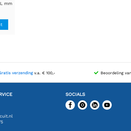
7L mm
mig
ct
Gratis verzending
v.a. € 100,-
Beoordeling va
RVICE
SOCIALS
uit.nl
75