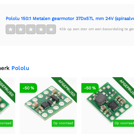
Pololu 150:1 Metalen gearmotor 37Dx57L mm 24V (spiraalvo
★
★
★
★
★
Klik op een ster om een beoordeling te ge
merk
Pololu
GEPRIJSD
AFGEPRIJSD
AFGEPRIJ
-50 %
-50 %
oorraad
Op voorraad
Op voorraa