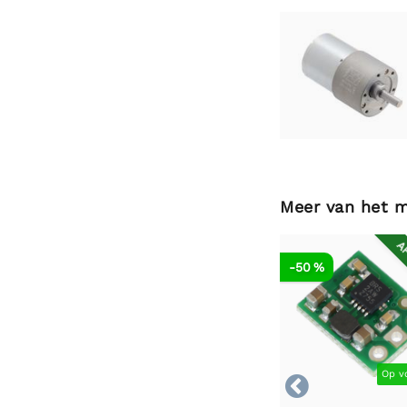
Meer van het 
AF
-50 %
Op v
