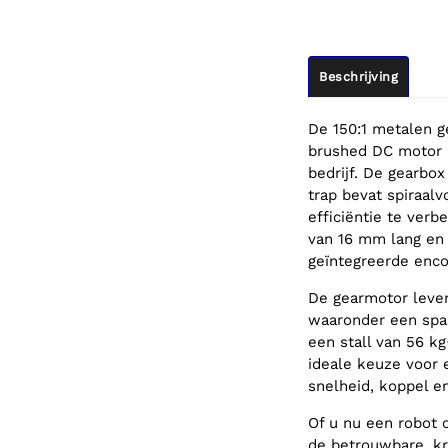
Beschrijving
De 150:1 metalen g
brushed DC motor 
bedrijf. De gearbo
trap bevat spiraal
efficiëntie te ver
van 16 mm lang en
geïntegreerde encod
De gearmotor levert
waaronder een span
een stall van 56 k
ideale keuze voor 
snelheid, koppel e
Of u nu een robot
de betrouwbare, kra