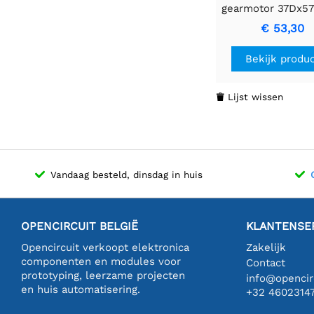
gearmotor 37Dx5
24V (spiraalvor
€ 53,30
pinion )
Bekijk produ
Lijst wissen

Vandaag besteld, dinsdag in huis
OPENCIRCUIT BELGIË
KLANTENSE
Opencircuit verkoopt elektronica
Zakelijk
componenten en modules voor
Contact
prototyping, leerzame projecten
info@opencirc
en huis automatisering.
+32 4602314