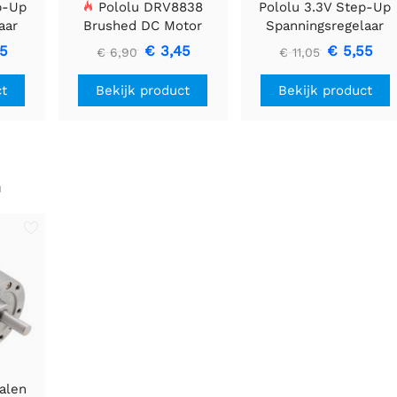
p-Up
Pololu DRV8838
Pololu 3.3V Step-Up
aar
Brushed DC Motor
Spanningsregelaar
Driver
U1V11F3
85
€ 3,45
€ 5,55
€ 6,90
€ 11,05
ct
Bekijk product
Bekijk product
n
talen