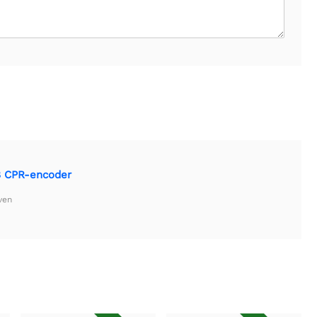
8 CPR-encoder
ven