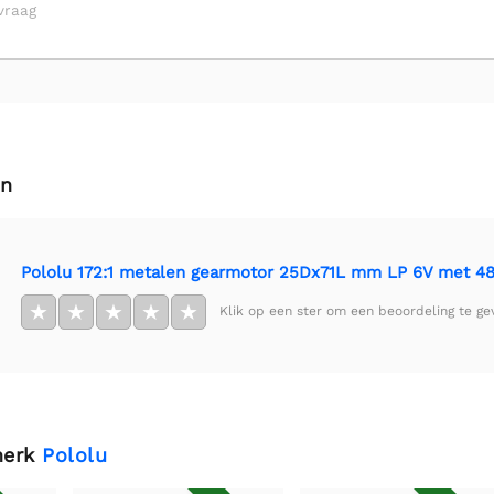
vraag
en
Pololu 172:1 metalen gearmotor 25Dx71L mm LP 6V met 4
★
★
★
★
★
Klik op een ster om een beoordeling te ge
merk
Pololu