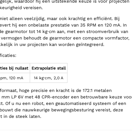
elijk, waardoor hij een uitstekende keuze is voor projecten
eurigheid vereisen.
iet alleen veelzijdig, maar ook krachtig en efficiënt. Bij
levert hij een onbelaste prestatie van 35 RPM en 120 mA. In
 de gearmotor tot 14 kg⋅cm aan, met een stroomverbruik van
jn vermogen behoudt de gearmotor een compacte vormfactor,
kelijk in uw projecten kan worden geïntegreerd.
icaties:
ties bij nullast
Extrapolatie stall
tpm, 120 mA
14 kg⋅cm, 2,0 A
formaat, hoge precisie en kracht is de 172:1 metalen
 mm LP 6V met 48 CPR-encoder een betrouwbare keuze voo
t. Of u nu een robot, een geautomatiseerd systeem of een
bouwt die nauwkeurige bewegingsbesturing vereist, deze
t in de steek laten.