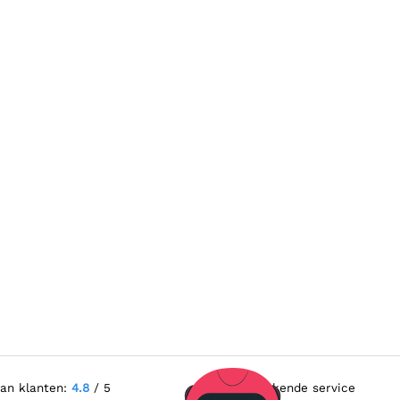
van klanten:
4.8
/ 5
Uitstekende service