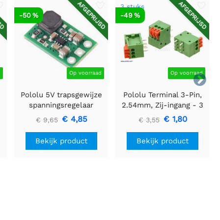
SD
AFGEPRIJSD
AFGEPRIJSD
3 stuks
-50 %
-49 %
d
Op voorraad
Op voorraad

Pololu 5V trapsgewijze
Pololu Terminal 3-Pin,
spanningsregelaar
2.54mm, Zij-ingang - 3
U3V16F5
stuks
€ 4,85
€ 1,80
€ 9,65
€ 3,55
Bekijk product
Bekijk product