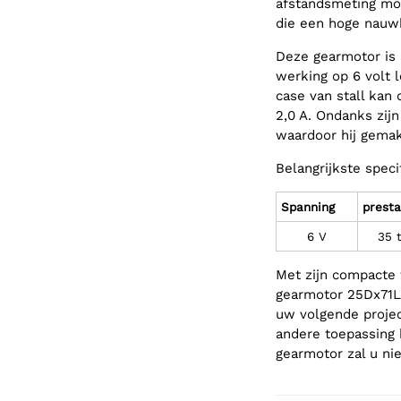
afstandsmeting mog
die een hoge nauwk
Deze gearmotor is n
werking op 6 volt 
case van stall kan
2,0 A. Ondanks zi
waardoor hij gemak
Belangrijkste specif
Spanning
presta
6 V
35 
Met zijn compacte 
gearmotor 25Dx71L
uw volgende projec
andere toepassing 
gearmotor zal u nie