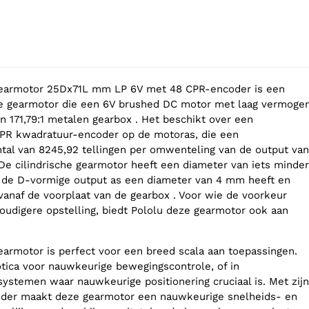
gearmotor 25Dx71L mm LP 6V met 48 CPR-encoder is een
e gearmotor die een 6V brushed DC motor met laag vermoge
 171,79:1 metalen gearbox . Het beschikt over een
CPR kwadratuur-encoder op de motoras, die een
al van 8245,92 tellingen per omwenteling van de output van
 De cilindrische gearmotor heeft een diameter van iets minder
l de D-vormige output as een diameter van 4 mm heeft en
vanaf de voorplaat van de gearbox . Voor wie de voorkeur
oudigere opstelling, biedt Pololu deze gearmotor ook aan
earmotor is perfect voor een breed scala aan toepassingen.
otica voor nauwkeurige bewegingscontrole, of in
ystemen waar nauwkeurige positionering cruciaal is. Met zijn
oder maakt deze gearmotor een nauwkeurige snelheids- en