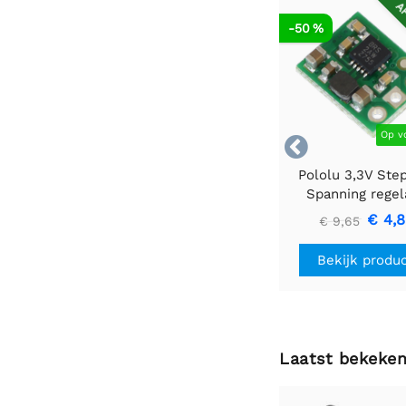
AF
-50 %
Op v

Pololu 3,3V Ste
Spanning regel
U1V10F3
€ 4,
€ 9,65
Bekijk produ
Laatst bekeke