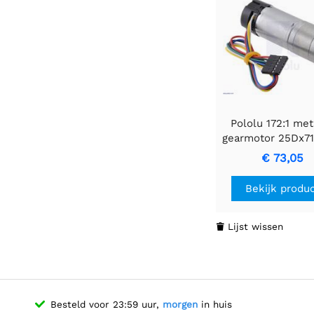
Pololu 172:1 me
gearmotor 25Dx7
LP 6V met 48 
€ 73,05
encoder
Bekijk produ
Lijst wissen

Besteld voor 23:59 uur,
morgen
in huis