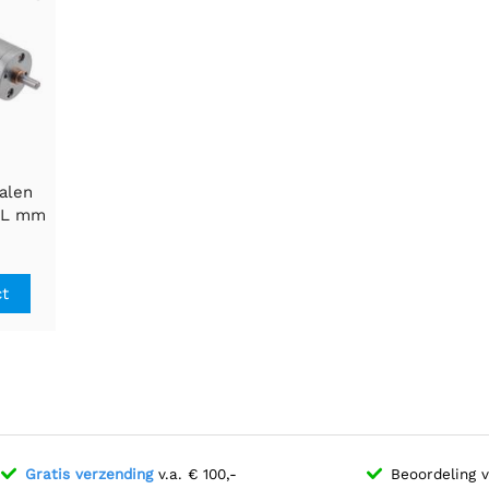
talen
1L mm
CPR-
ct
Gratis verzending
v.a. € 100,-
Beoordeling 