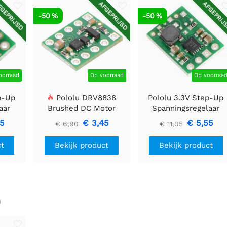
GEPRIJSD
AFGEPRIJSD
AFGEPRIJ
-50 %
-50 %
oorraad
Op voorraad
Op voorraa
p-Up
Pololu DRV8838
Pololu 3.3V Step-Up
aar
Brushed DC Motor
Spanningsregelaar
Driver
U1V11F3
85
€ 3,45
€ 5,55
€ 6,90
€ 11,05
ct
Bekijk product
Bekijk product
n