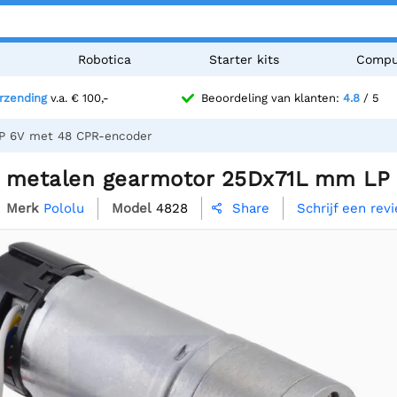
n
Robotica
Starter kits
Compu
erzending
v.a. € 100,-
Beoordeling van klanten:
4.8
/ 5
LP 6V met 48 CPR-encoder
:1 metalen gearmotor 25Dx71L mm LP
Merk
Pololu
Model
4828
Schrijf een rev
Share
