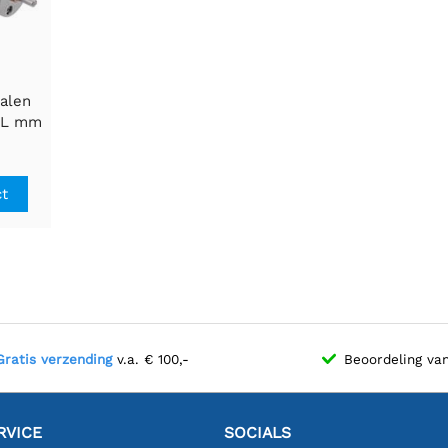
talen
1L mm
 CPR
ct
Gratis verzending
v.a. € 100,-
Beoordeling va
RVICE
SOCIALS