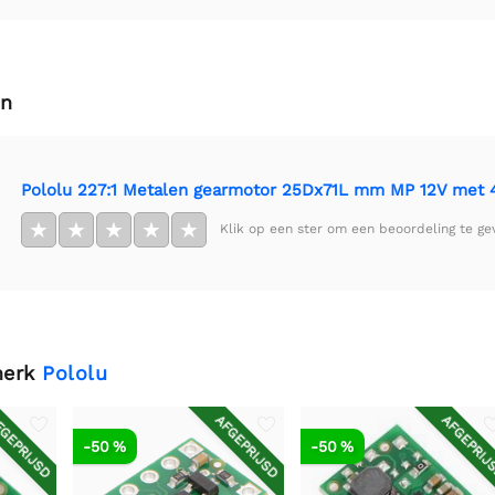
en
Pololu 227:1 Metalen gearmotor 25Dx71L mm MP 12V met 
★
★
★
★
★
Klik op een ster om een beoordeling te ge
merk
Pololu
GEPRIJSD
AFGEPRIJSD
AFGEPRIJ
-50 %
-50 %