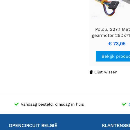
Pololu 227:1 Me
gearmotor 25Dx7
MP 12V met 48
€ 73,05
Encoder
Bekijk produ
Lijst wissen

Vandaag besteld, dinsdag in huis
OPENCIRCUIT BELGIË
KLANTENSE