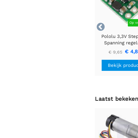
Op v

Pololu 3,3V Ste
Spanning regel
U1V10F3
€ 4,
€ 9,65
Bekijk produ
Laatst bekeke