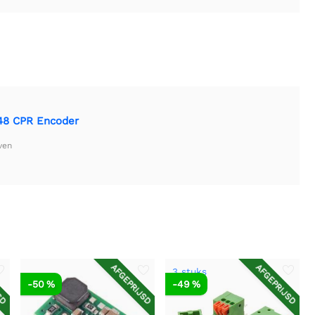
48 CPR Encoder
ven
SD
AFGEPRIJSD
AFGEPRIJSD
3 stuks
-50 %
-49 %