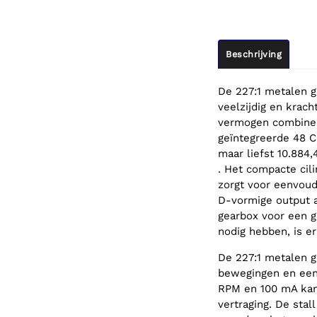
Beschrijving
De 227:1 metalen 
veelzijdig en krac
vermogen combinee
geïntegreerde 48 
maar liefst 10.884
. Het compacte cil
zorgt voor eenvoudi
D-vormige output a
gearbox voor een g
nodig hebben, is er
De 227:1 metalen g
bewegingen en een 
RPM en 100 mA kan 
vertraging. De stal