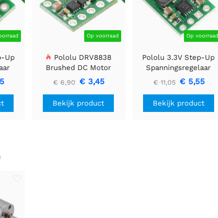
oorraad
Op voorraad
Op voorraa
p-Up
Pololu DRV8838
Pololu 3.3V Step-Up
aar
Brushed DC Motor
Spanningsregelaar
Driver
U1V11F3
85
€ 3,45
€ 5,55
€ 6,90
€ 11,05
ct
Bekijk product
Bekijk product
n