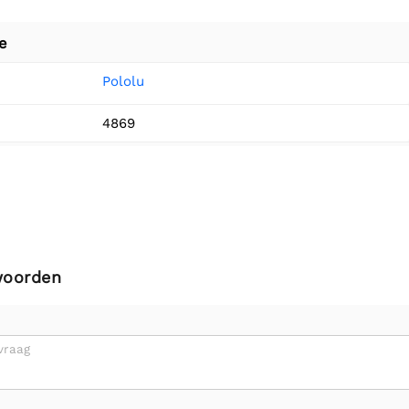
e
Pololu
4869
woorden
vraag