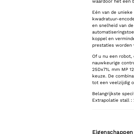
waardoor het een 
Eén van de unieke 
kwadratuur-encoder
en snelheid van de 
automatiseringstoe
koppel en verminde
prestaties worden 
Of u nu een robot,
nauwkeurige contro
25Dx71L mm MP 12V
keuze. De combinat
tot een veelzijdig
Belangrijkste spec
Extrapolatie stall :
Eigenschappen