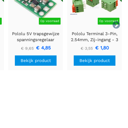
d
Op voorraad
Op voorraad

Pololu 5V trapsgewijze
Pololu Terminal 3-Pin,
spanningsregelaar
2.54mm, Zij-ingang - 3
U3V16F5
stuks
€ 4,85
€ 1,80
€ 9,65
€ 3,55
Bekijk product
Bekijk product