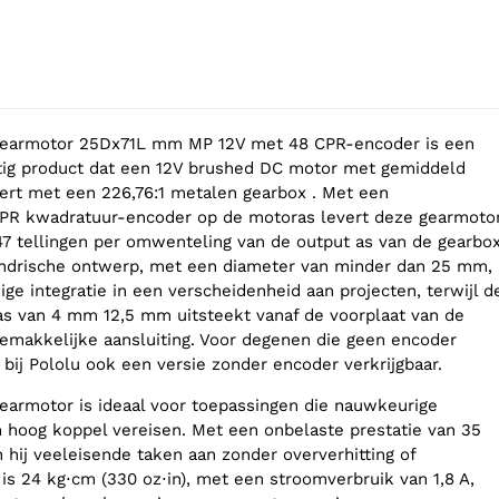
gearmotor 25Dx71L mm MP 12V met 48 CPR-encoder is een
htig product dat een 12V brushed DC motor met gemiddeld
rt met een 226,76:1 metalen gearbox . Met een
CPR kwadratuur-encoder op de motoras levert deze gearmoto
,47 tellingen per omwenteling van de output as van de gearbo
indrische ontwerp, met een diameter van minder dan 25 mm,
ge integratie in een verscheidenheid aan projecten, terwijl d
s van 4 mm 12,5 mm uitsteekt vanaf de voorplaat van de
emakkelijke aansluiting. Voor degenen die geen encoder
 bij Pololu ook een versie zonder encoder verkrijgbaar.
earmotor is ideaal voor toepassingen die nauwkeurige
hoog koppel vereisen. Met een onbelaste prestatie van 35
hij veeleisende taken aan zonder oververhitting of
l is 24 kg⋅cm (330 oz⋅in), met een stroomverbruik van 1,8 A,