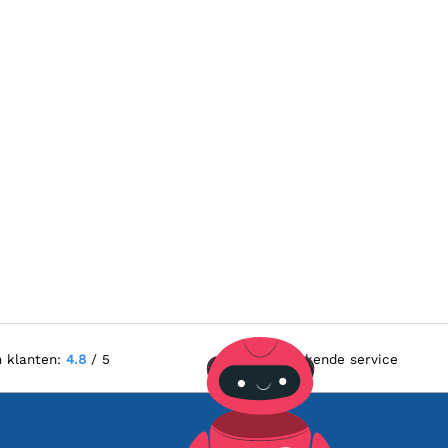
n klanten:
4.8
/ 5
Uitstekende service