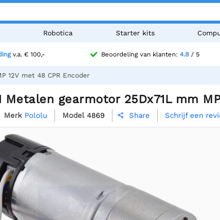
n
Robotica
Starter kits
Compu
ding
v.a. € 100,-
Beoordeling van klanten:
4.8
/ 5
MP 12V met 48 CPR Encoder
:1 Metalen gearmotor 25Dx71L mm M
Merk
Pololu
Model
4869
Schrijf een rev
Share
