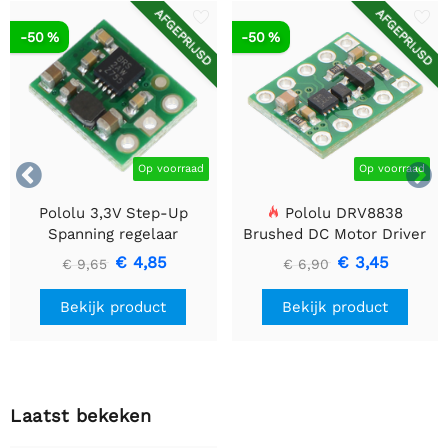
AFGEPRIJSD
AFGEPRIJSD
-50 %
-50 %


Op voorraad
Op voorraad
Pololu 3,3V Step-Up
Pololu DRV8838
Spanning regelaar
Brushed DC Motor Driver
U1V10F3
€ 4,85
€ 3,45
€ 9,65
€ 6,90
Bekijk product
Bekijk product
Laatst bekeken