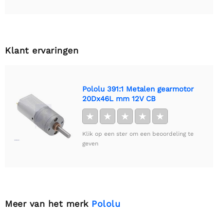
Klant ervaringen
Pololu 391:1 Metalen gearmotor
20Dx46L mm 12V CB
★
★
★
★
★
Klik op een ster om een beoordeling te
geven
Meer van het merk
Pololu