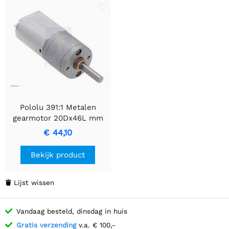
Pololu 391:1 Metalen
gearmotor 20Dx46L mm
12V CB
€ 44,10
Bekijk product
Lijst wissen

Vandaag besteld, dinsdag in huis
Gratis verzending
v.a. € 100,-