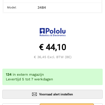
3484
Model
€ 44,10
€ 36,45
Excl. BTW (BE)
134
in extern magazijn
Levertijd 5 tot 7 werkdagen
Voorraad alert instellen