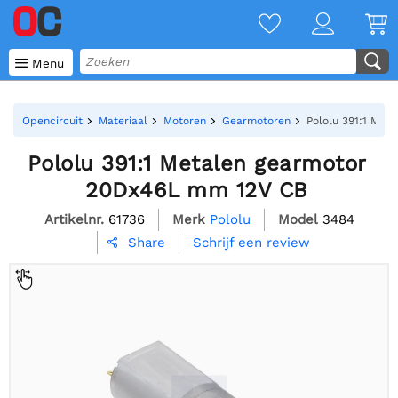

Menu
Opencircuit
Materiaal
Motoren
Gearmotoren
Pololu 391:1 Met
Pololu 391:1 Metalen gearmotor
20Dx46L mm 12V CB
Artikelnr.
61736
Merk
Pololu
Model
3484
Schrijf een review
Share
