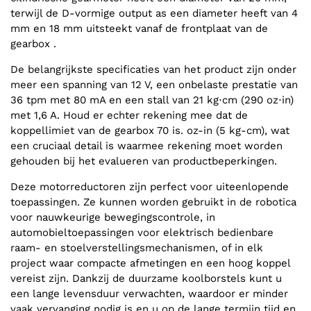
terwijl de D-vormige output as een diameter heeft van 4
mm en 18 mm uitsteekt vanaf de frontplaat van de
gearbox .
De belangrijkste specificaties van het product zijn onder
meer een spanning van 12 V, een onbelaste prestatie van
36 tpm met 80 mA en een stall van 21 kg⋅cm (290 oz⋅in)
met 1,6 A. Houd er echter rekening mee dat de
koppellimiet van de gearbox 70 is. oz-in (5 kg-cm), wat
een cruciaal detail is waarmee rekening moet worden
gehouden bij het evalueren van productbeperkingen.
Deze motorreductoren zijn perfect voor uiteenlopende
toepassingen. Ze kunnen worden gebruikt in de robotica
voor nauwkeurige bewegingscontrole, in
automobieltoepassingen voor elektrisch bedienbare
raam- en stoelverstellingsmechanismen, of in elk
project waar compacte afmetingen en een hoog koppel
vereist zijn. Dankzij de duurzame koolborstels kunt u
een lange levensduur verwachten, waardoor er minder
vaak vervanging nodig is en u op de lange termijn tijd en