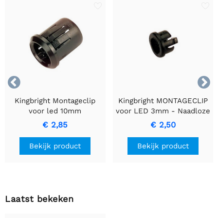


Kingbright Montageclip
Kingbright MONTAGECLIP
voor led 10mm
voor LED 3mm - Naadloze
Installatie en Stabiliteit
€ 2,85
€ 2,50
Bekijk product
Bekijk product
Laatst bekeken