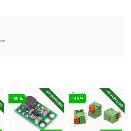
ven
SD
AFGEPRIJSD
AFGEPRIJSD
3 stuks
-50 %
-49 %