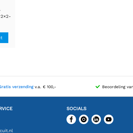
-
×2×2-
ct
Gratis verzending
v.a. € 100,-
Beoordeling va
RVICE
SOCIALS
uit.nl