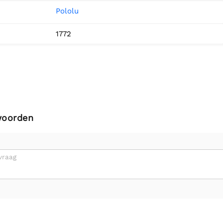
Pololu
1772
woorden
vraag