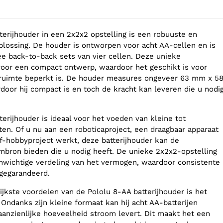
terijhouder in een 2x2x2 opstelling is een robuuste en
ossing. De houder is ontworpen voor acht AA-cellen en is
ee back-to-back sets van vier cellen. Deze unieke
 voor een compact ontwerp, waardoor het geschikt is voor
 ruimte beperkt is. De houder measures ongeveer 63 mm x 5
or hij compact is en toch de kracht kan leveren die u nodi
erijhouder is ideaal voor het voeden van kleine tot
ten. Of u nu aan een roboticaproject, een draagbaar apparaat
f-hobbyproject werkt, deze batterijhouder kan de
bron bieden die u nodig heeft. De unieke 2x2x2-opstelling
nwichtige verdeling van het vermogen, waardoor consistente
gegarandeerd.
ijkste voordelen van de Pololu 8-AA batterijhouder is het
Ondanks zijn kleine formaat kan hij acht AA-batterijen
aanzienlijke hoeveelheid stroom levert. Dit maakt het een