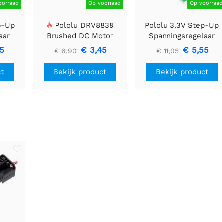
oorraad
Op voorraad
Op voorraa
p-Up
Pololu DRV8838
Pololu 3.3V Step-Up
aar
Brushed DC Motor
Spanningsregelaar
Driver
U1V11F3
85
€ 3,45
€ 5,55
€ 6,90
€ 11,05
ct
Bekijk product
Bekijk product
n