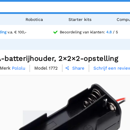
n
Robotica
Starter kits
Compu
ding
v.a. € 100,-
Beoordeling van klanten:
4.8
/ 5
-batterijhouder, 2×2×2-opstelling
Merk
Pololu
Model
1772
Schrijf een revie
Share
