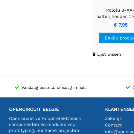
Pololu 8-AA
batterijhouder, 2
opstelling
€ 7,95
Bekijk produ
Lijst wissen

Vandaag besteld, dinsdag in huis
OPENCIRCUIT BELGIË
KLANTENSE
Opencircuit verkoopt elektronica
Zakelijk
componenten en modules voor
Contact
prototyping, leerzame projecten
info@opencirc