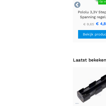
Op v

Pololu 3,3V Ste
Spanning regel
U1V10F3
€ 4,
€ 9,65
Bekijk produ
Laatst bekeke