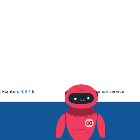
n klanten:
4.8
/ 5
Uitstekende service