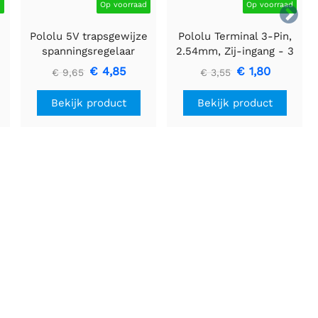
d
Op voorraad
Op voorraad

Pololu 5V trapsgewijze
Pololu Terminal 3-Pin,
spanningsregelaar
2.54mm, Zij-ingang - 3
U3V16F5
stuks
€ 4,85
€ 1,80
€ 9,65
€ 3,55
Bekijk product
Bekijk product