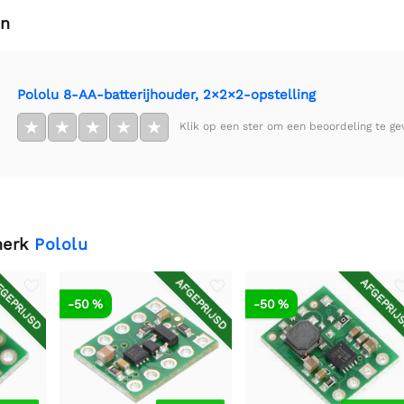
en
Pololu 8-AA-batterijhouder, 2×2×2-opstelling
★
★
★
★
★
Klik op een ster om een beoordeling te ge
merk
Pololu
GEPRIJSD
AFGEPRIJSD
AFGEPRIJ
-50 %
-50 %