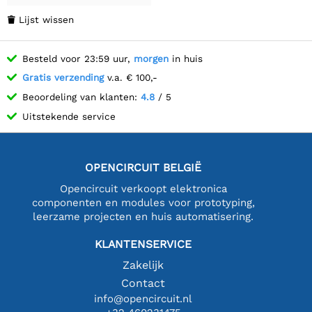
Lijst wissen

Besteld voor 23:59 uur,
morgen
in huis
Gratis verzending
v.a. € 100,-
Beoordeling van klanten:
4.8
/ 5
Uitstekende service
OPENCIRCUIT BELGIË
Opencircuit verkoopt elektronica
componenten en modules voor prototyping,
leerzame projecten en huis automatisering.
KLANTENSERVICE
Zakelijk
Contact
info@opencircuit.nl