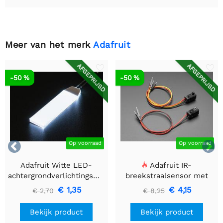
Meer van het merk
Adafruit
AFGEPRIJSD
AFGEPRIJSD
-50 %
-50 %


Op voorraad
Op voorraad
Adafruit Witte LED-
Adafruit IR-
achtergrondverlichtingsmodule
breekstraalsensor met
- Klein 12 mm x 40 mm
premium draadheader
€ 1,35
€ 4,15
€ 2,70
€ 8,25
header einden - 5 mm
LED's
Bekijk product
Bekijk product