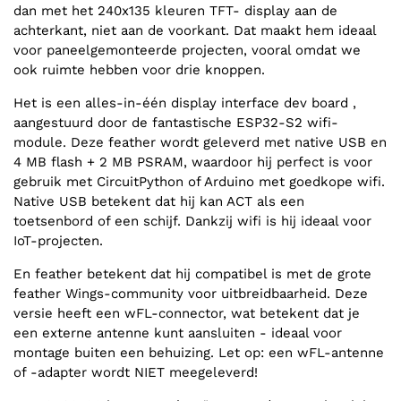
dan met het 240x135 kleuren TFT- display aan de
achterkant, niet aan de voorkant. Dat maakt hem ideaal
voor paneelgemonteerde projecten, vooral omdat we
ook ruimte hebben voor drie knoppen.
Het is een alles-in-één display interface dev board ,
aangestuurd door de fantastische ESP32-S2 wifi-
module. Deze feather wordt geleverd met native USB en
4 MB flash + 2 MB PSRAM, waardoor hij perfect is voor
gebruik met CircuitPython of Arduino met goedkope wifi.
Native USB betekent dat hij kan ACT als een
toetsenbord of een schijf. Dankzij wifi is hij ideaal voor
IoT-projecten.
En feather betekent dat hij compatibel is met de grote
feather Wings-community voor uitbreidbaarheid. Deze
versie heeft een wFL-connector, wat betekent dat je
een externe antenne kunt aansluiten - ideaal voor
montage buiten een behuizing. Let op: een wFL-antenne
of -adapter wordt NIET meegeleverd!