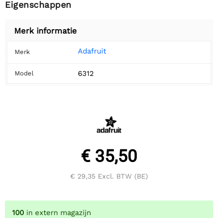
Eigenschappen
Merk informatie
Adafruit
Merk
6312
Model
€ 35,50
€ 29,35
Excl. BTW (BE)
100
in extern magazijn