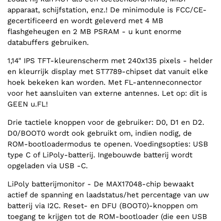
apparaat, schijfstation, enz.! De minimodule is FCC/CE-
gecertificeerd en wordt geleverd met 4 MB
flashgeheugen en 2 MB PSRAM - u kunt enorme
databuffers gebruiken.
1,14" IPS TFT-kleurenscherm met 240x135 pixels - helder
en kleurrijk display met ST7789-chipset dat vanuit elke
hoek bekeken kan worden. Met FL-antenneconnector
voor het aansluiten van externe antennes. Let op: dit is
GEEN u.FL!
Drie tactiele knoppen voor de gebruiker: D0, D1 en D2.
D0/BOOT0 wordt ook gebruikt om, indien nodig, de
ROM-bootloadermodus te openen. Voedingsopties: USB
type C of LiPoly-batterij. Ingebouwde batterij wordt
opgeladen via USB -C.
LiPoly batterijmonitor - De MAX17048-chip bewaakt
actief de spanning en laadstatus/het percentage van uw
batterij via I2C. Reset- en DFU (BOOT0)-knoppen om
toegang te krijgen tot de ROM-bootloader (die een USB