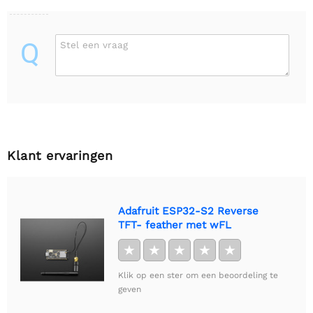
Q
Stel een vraag
Klant ervaringen
Adafruit ESP32-S2 Reverse
TFT- feather met wFL
★
★
★
★
★
Klik op een ster om een beoordeling te
geven