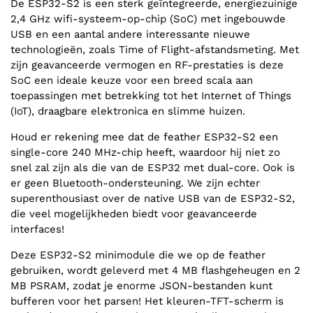
De ESP32-S2 is een sterk geïntegreerde, energiezuinige
2,4 GHz wifi-systeem-op-chip (SoC) met ingebouwde
USB en een aantal andere interessante nieuwe
technologieën, zoals Time of Flight-afstandsmeting. Met
zijn geavanceerde vermogen en RF-prestaties is deze
SoC een ideale keuze voor een breed scala aan
toepassingen met betrekking tot het Internet of Things
(IoT), draagbare elektronica en slimme huizen.
Houd er rekening mee dat de feather ESP32-S2 een
single-core 240 MHz-chip heeft, waardoor hij niet zo
snel zal zijn als die van de ESP32 met dual-core. Ook is
er geen Bluetooth-ondersteuning. We zijn echter
superenthousiast over de native USB van de ESP32-S2,
die veel mogelijkheden biedt voor geavanceerde
interfaces!
Deze ESP32-S2 minimodule die we op de feather
gebruiken, wordt geleverd met 4 MB flashgeheugen en 2
MB PSRAM, zodat je enorme JSON-bestanden kunt
bufferen voor het parsen! Het kleuren-TFT-scherm is