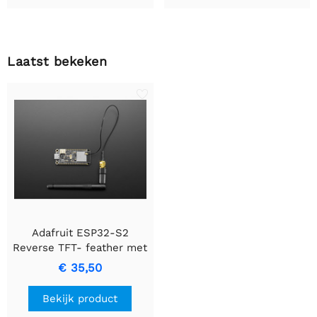
Laatst bekeken
Adafruit ESP32-S2
Reverse TFT- feather met
wFL
€ 35,50
Bekijk product