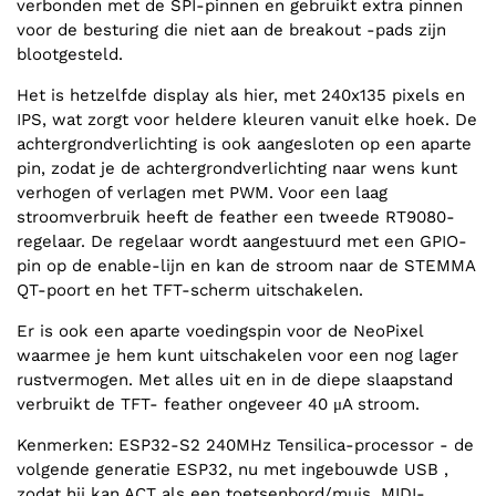
verbonden met de SPI-pinnen en gebruikt extra pinnen
voor de besturing die niet aan de breakout -pads zijn
blootgesteld.
Het is hetzelfde display als hier, met 240x135 pixels en
IPS, wat zorgt voor heldere kleuren vanuit elke hoek. De
achtergrondverlichting is ook aangesloten op een aparte
pin, zodat je de achtergrondverlichting naar wens kunt
verhogen of verlagen met PWM. Voor een laag
stroomverbruik heeft de feather een tweede RT9080-
regelaar. De regelaar wordt aangestuurd met een GPIO-
pin op de enable-lijn en kan de stroom naar de STEMMA
QT-poort en het TFT-scherm uitschakelen.
Er is ook een aparte voedingspin voor de NeoPixel
waarmee je hem kunt uitschakelen voor een nog lager
rustvermogen. Met alles uit en in de diepe slaapstand
verbruikt de TFT- feather ongeveer 40 μA stroom.
Kenmerken: ESP32-S2 240MHz Tensilica-processor - de
volgende generatie ESP32, nu met ingebouwde USB ,
zodat hij kan ACT als een toetsenbord/muis, MIDI-