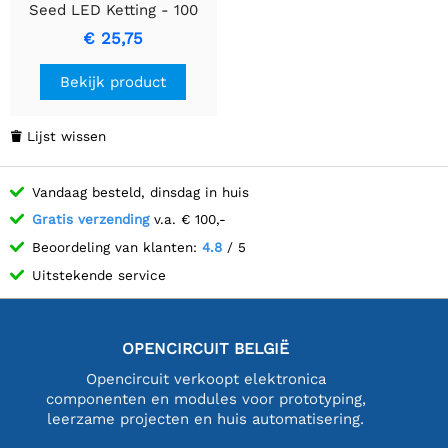
Seed LED Ketting - 100
LEDs - 4" Afstand tussen
€ 25,75
LEDs
Bekijk product
Lijst wissen

Vandaag besteld, dinsdag in huis
Gratis verzending
v.a. € 100,-
Beoordeling van klanten:
4.8
/ 5
Uitstekende service
OPENCIRCUIT BELGIË
Opencircuit verkoopt elektronica
componenten en modules voor prototyping,
leerzame projecten en huis automatisering.