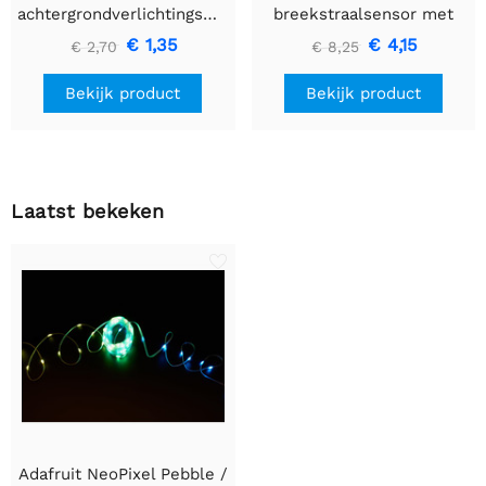
achtergrondverlichtingsmodule
breekstraalsensor met
- Klein 12 mm x 40 mm
premium draadheader
€ 1,35
€ 4,15
€ 2,70
€ 8,25
header einden - 5 mm
LED's
Bekijk product
Bekijk product
Laatst bekeken
Adafruit NeoPixel Pebble /