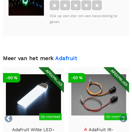
★
★
★
★
★
Klik op een ster om een beoordeling te
geven
Meer van het merk
Adafruit
AFGEPRIJSD
AFGEPRIJSD
-50 %
-50 %


Op voorraad
Op voorraad
Adafruit Witte LED-
Adafruit IR-