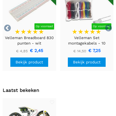


Op voorraad
Op voorraad
Velleman Breadboard 830
Velleman Set
punten - wit
montagekabels - 10
kleuren - 60m - flexibele
€ 2,45
€ 7,25
€ 4,85
€ 14,50
kern (multi core)
Bekijk product
Bekijk product
Laatst bekeken