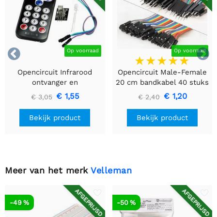


Op voorraad
Op voorraad
Opencircuit Infrarood
Opencircuit Male-Female
ontvanger en
20 cm bandkabel 40 stuks
afstandsbediening kit
€ 1,55
€ 1,20
€ 3,05
€ 2,40
Bekijk product
Bekijk product
Meer van het merk
Velleman
AFGEPRIJSD
AFGEPRIJSD
-49 %
-50 %