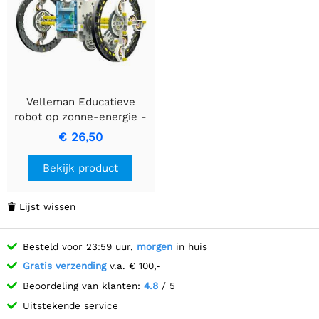
Velleman Educatieve
robot op zonne-energie -
14-in-1
€ 26,50
Bekijk product
Lijst wissen

Besteld voor 23:59 uur,
morgen
in huis
Gratis verzending
v.a. € 100,-
Beoordeling van klanten:
4.8
/ 5
Uitstekende service