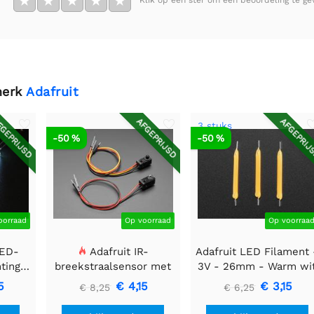
★
★
★
★
★
Klik op een ster om een beoordeling te ge
merk
Adafruit
GEPRIJSD
AFGEPRIJSD
AFGEPRIJ
3 stuks
-50 %
-50 %
oorraad
Op voorraad
Op voorraa
LED-
Adafruit IR-
Adafruit LED Filament 
htingsmodule
breekstraalsensor met
3V - 26mm - Warm wi
 40 mm
premium draadheader
- 3 stuks
5
€ 4,15
€ 3,15
€ 8,25
€ 6,25
header einden - 5 mm
LED's