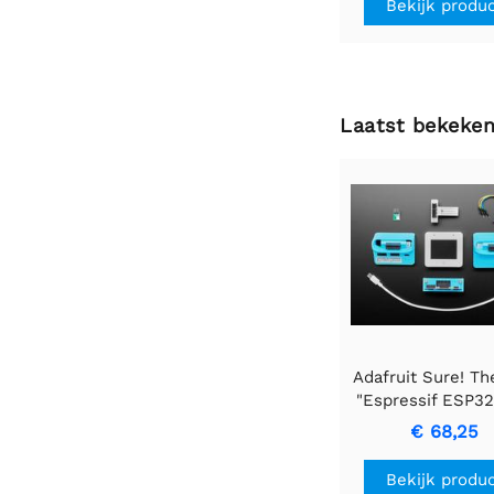
Bekijk produ
Laatst bekeke
Adafruit Sure! Th
"Espressif ESP3
BOX-3" doesn't 
€ 68,25
translation as it
product name. L
Bekijk produ
know if you n