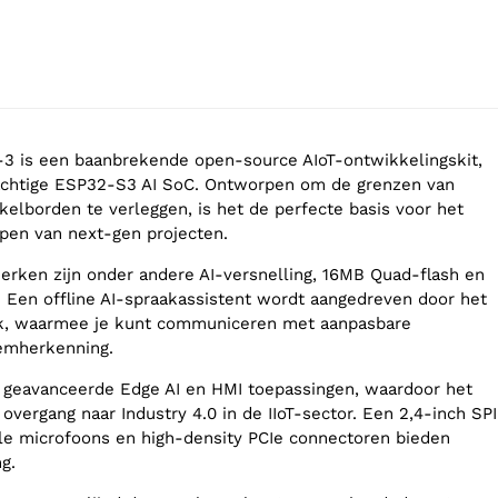
 is een baanbrekende open-source AIoT-ontwikkelingskit,
chtige ESP32-S3 AI SoC. Ontworpen om de grenzen van
kelborden te verleggen, is het de perfecte basis voor het
pen van next-gen projecten.
erken zijn onder andere AI-versnelling, 16MB Quad-flash en
Een offline AI-spraakassistent wordt aangedreven door het
, waarmee je kunt communiceren met aanpasbare
emherkenning.
 geavanceerde Edge AI en HMI toepassingen, waardoor het
 overgang naar Industry 4.0 in de IIoT-sector. Een 2,4-inch SPI
ale microfoons en high-density PCIe connectoren bieden
g.