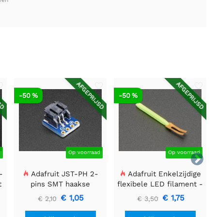
ven
SD
AFGEPRIJSD
AFGEPRIJSD
-50 %
-50 %
d
Op voorraad
Op voorraad

-
Adafruit JST-PH 2-
Adafruit Enkelzijdige
t
pins SMT haakse
flexibele LED filament -
Breakout Board
3V 25mm lang - Groen
€ 1,05
€ 1,75
€ 2,10
€ 3,50