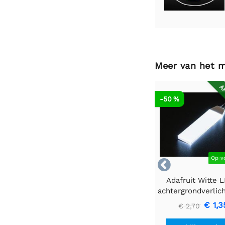
Meer van het 
AF
-50 %
Op v

Adafruit Witte 
achtergrondverlic
- Klein 12 mm x
€ 1,3
€ 2,70