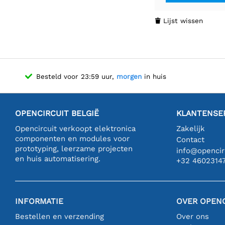
anything else tran
or more informa
Lijst wissen

Besteld voor 23:59 uur,
morgen
in huis
OPENCIRCUIT BELGIË
KLANTENSE
Opencircuit verkoopt elektronica
Zakelijk
componenten en modules voor
Contact
prototyping, leerzame projecten
info@opencirc
en huis automatisering.
+32 4602314
INFORMATIE
OVER OPENC
Bestellen en verzending
Over ons