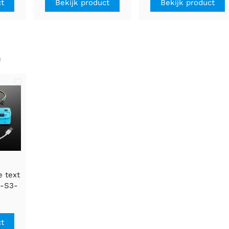
ct
Bekijk product
Bekijk product
n
e text
2-S3-
need
's a
et me
ct
eed