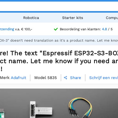
n
Robotica
Starter kits
Compu
erzending
v.a. € 100,-
Beoordeling van klanten:
4.8
/ 5
OX-3" doesn't need translation as it's a product name. Let me kno
re! The text "Espressif ESP32-S3-BO
uct name. Let me know if you need a
!
Merk
Adafruit
Model
5835
Schrijf een re
Share
