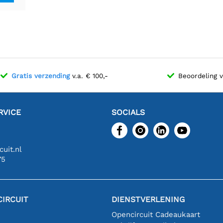
slated
tion!
Gratis verzending
v.a. € 100,-
Beoordeling 
RVICE
SOCIALS
uit.nl
75
IRCUIT
DIENSTVERLENING
Opencircuit Cadeaukaart