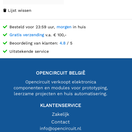
Lijst wissen

Besteld voor 23:59 uur,
morgen
in huis
Gratis verzending
v.a. € 100,-
Beoordeling van klanten:
4.8
/ 5
Uitstekende service
OPENCIRCUIT BELGIË
Opencircuit verkoopt elektronica
componenten en modules voor prototyping,
leerzame projecten en huis automatisering.
KLANTENSERVICE
Zakelijk
Contact
info@opencircuit.nl