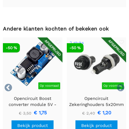
Andere klanten kochten of bekeken ook
AFGEPRIJSD
AFGEPRIJSD
2 stuks
-50 %
-50 %


Op voorraad
Op voorraad
Opencircuit Boost
Opencircuit
converter module 5V -
Zekeringhouders 5x20mm
35V XL6009
Paneel montage - 2 stuks
€ 1,75
€ 1,20
€ 3,50
€ 2,40
Bekijk product
Bekijk product