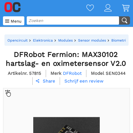

Menu
Opencircuit
Elektronica
Modules
Sensor modules
Biometrie m
DFRobot Fermion: MAX30102
hartslag- en oximetersensor V2.0
Artikelnr.
57815
Merk
DFRobot
Model
SEN0344
Schrijf een review
Share
