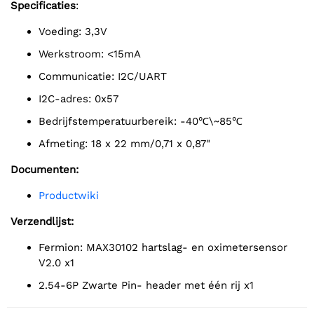
Specificaties
:
Voeding: 3,3V
Werkstroom: <15mA
Communicatie: I2C/UART
I2C-adres: 0x57
Bedrijfstemperatuurbereik: -40℃\~85℃
Afmeting: 18 x 22 mm/0,71 x 0,87"
Documenten:
Productwiki
Verzendlijst:
Fermion: MAX30102 hartslag- en oximetersensor
V2.0 x1
2.54-6P Zwarte Pin- header met één rij x1