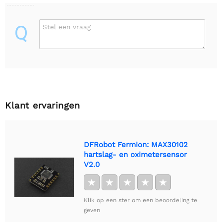
Q
Stel een vraag
Klant ervaringen
DFRobot Fermion: MAX30102
hartslag- en oximetersensor
V2.0
★
★
★
★
★
Klik op een ster om een beoordeling te
geven