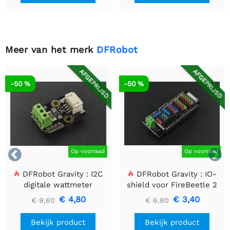
Meer van het merk
DFRobot
AFGEPRIJSD
AFGEPRIJSD
-50 %
-50 %


Op voorraad
Op voorraad
DFRobot Gravity : I2C
DFRobot Gravity : IO-
digitale wattmeter
shield voor FireBeetle 2
(ESP32-E/M0)
€ 4,80
€ 3,40
€ 9,60
€ 6,80
Bekijk product
Bekijk product