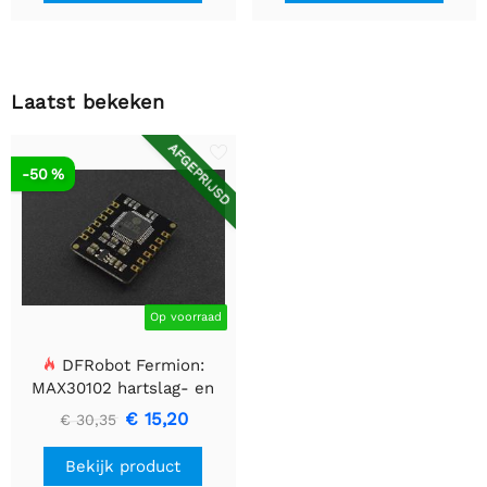
Laatst bekeken
AFGEPRIJSD
-50 %
Op voorraad
DFRobot Fermion:
MAX30102 hartslag- en
oximetersensor V2.0
€ 15,20
€ 30,35
Bekijk product