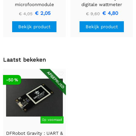
microfoonmodule
digitale wattmeter
€ 2,05
€ 4,80
€ 4,05
€ 9,60
Bekijk product
Bekijk product
Laatst bekeken
AFGEPRIJSD
-50 %
Op voorraad
DFRobot Gravity : UART &