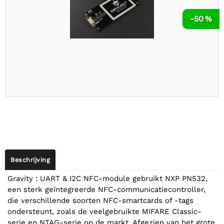
-50 %
Beschrijving
Gravity : UART & I2C NFC-module gebruikt NXP PN532,
een sterk geïntegreerde NFC-communicatiecontroller,
die verschillende soorten NFC-smartcards of -tags
ondersteunt, zoals de veelgebruikte MIFARE Classic-
serie en NTAG-serie op de markt. Afgezien van het grote