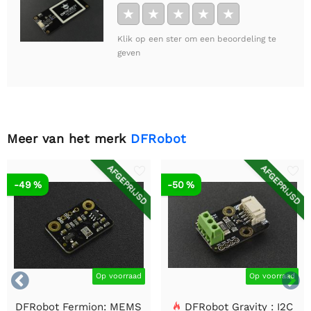
★
★
★
★
★
Klik op een ster om een beoordeling te
geven
Meer van het merk
DFRobot
AFGEPRIJSD
AFGEPRIJSD
-49 %
-50 %


Op voorraad
Op voorraad
DFRobot Fermion: MEMS
DFRobot Gravity : I2C