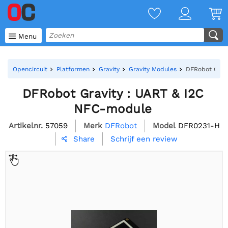

Menu
Opencircuit
Platformen
Gravity
Gravity Modules
DFRobot Grav
DFRobot Gravity : UART & I2C
NFC-module
Artikelnr.
57059
Merk
DFRobot
Model
DFR0231-H
Schrijf een review
Share
