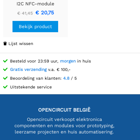
I2C NFC-module
€ 20,75
€ 41,45
Bekijk product
Lijst wissen

Besteld voor 23:59 uur,
morgen
in huis
Gratis verzending
v.a. € 100,-
Beoordeling van klanten:
4.8
/ 5
Uitstekende service
OPENCIRCUIT BELGIË
Opencircuit verkoopt elektronica
componenten en modules voor prototyping,
leerzame projecten en huis automatisering.