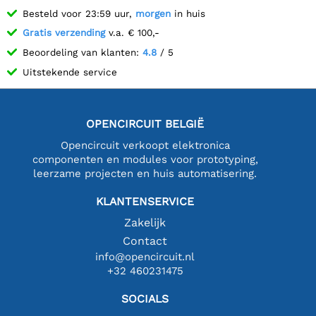
Besteld voor 23:59 uur,
morgen
in huis
Gratis verzending
v.a. € 100,-
Beoordeling van klanten:
4.8
/ 5
Uitstekende service
OPENCIRCUIT BELGIË
Opencircuit verkoopt elektronica
componenten en modules voor prototyping,
leerzame projecten en huis automatisering.
KLANTENSERVICE
Zakelijk
Contact
info@opencircuit.nl
+32 460231475
SOCIALS