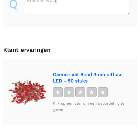
Q
Stel een vraag
Klant ervaringen
Opencircuit Rood 3mm diffuse
LED - 50 stuks
★
★
★
★
★
Klik op een ster om een beoordeling te
geven