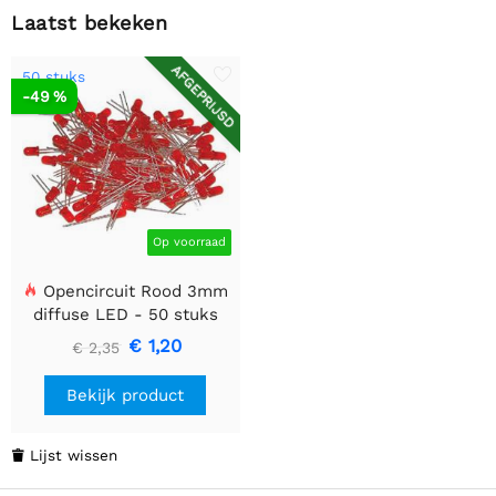
Laatst bekeken
AFGEPRIJSD
50 stuks
-49 %
Op voorraad
Opencircuit Rood 3mm
diffuse LED - 50 stuks
€ 1,20
€ 2,35
Bekijk product
Lijst wissen
