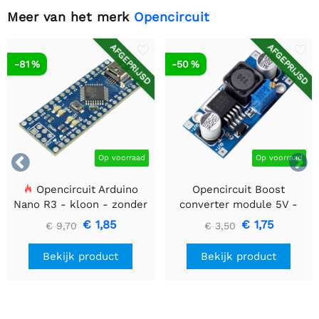
Meer van het merk
Opencircuit
AFGEPRIJSD
AFGEPRIJSD
-81 %
-50 %


Op voorraad
Op voorraad
Opencircuit Arduino
Opencircuit Boost
Nano R3 - kloon - zonder
converter module 5V -
headers
35V XL6009
€ 1,85
€ 1,75
€ 9,70
€ 3,50
Bekijk product
Bekijk product