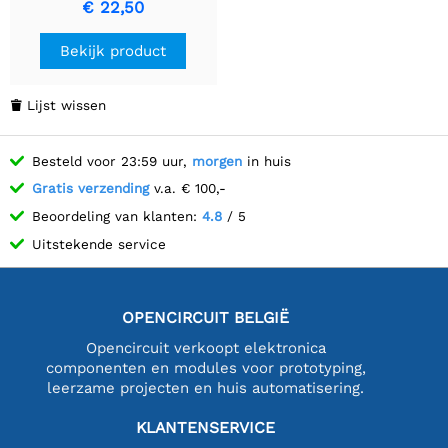
€ 22,50
twee stappenmotoren, tot
1/32 microstepping
Bekijk product
Lijst wissen

Besteld voor 23:59 uur,
morgen
in huis
Gratis verzending
v.a. € 100,-
Beoordeling van klanten:
4.8
/ 5
Uitstekende service
OPENCIRCUIT BELGIË
Opencircuit verkoopt elektronica
componenten en modules voor prototyping,
leerzame projecten en huis automatisering.
KLANTENSERVICE