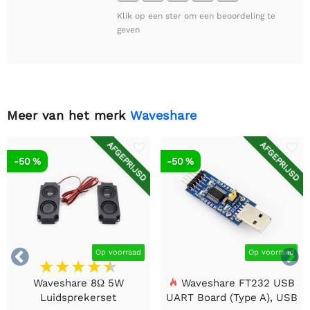
Klik op een ster om een beoordeling te
geven
Meer van het merk
Waveshare
AFGEPRIJSD
AFGEPRIJSD
-50 %
-50 %


Op voorraad
Op voorraad
Waveshare 8Ω 5W
Waveshare FT232 USB
Luidsprekerset
UART Board (Type A), USB