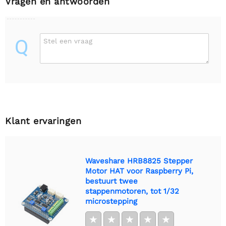
Vragen en antwoorden
Q
Stel een vraag
Klant ervaringen
Waveshare HRB8825 Stepper
Motor HAT voor Raspberry Pi,
bestuurt twee
stappenmotoren, tot 1/32
microstepping
★
★
★
★
★