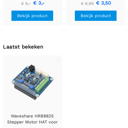
naar TTL (UART)
€ 3,-
€ 3,50
€ 6,-
€ 6,95
Communicatiemodule
Bekijk product
Bekijk product
Laatst bekeken
Waveshare HRB8825
Stepper Motor HAT voor
Raspberry Pi, bestuurt