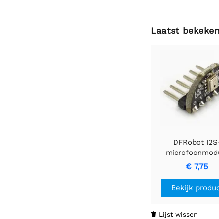
Laatst bekeke
DFRobot I2S
microfoonmod
€ 7,75
Bekijk produ
Lijst wissen
