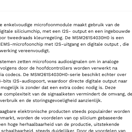
ge enkelvoudige microfoonmodule maakt gebruik van de
itale siliciumchip, met een I2S- output en een ingebouwde
or tweedraads kleurregeling. De MSM261S4030H0 is een
EMS-microfoonchip met I2S-uitgang en digitale output , die
werking vereenvoudigt.
ystemen zetten microfoons audiosignalen om in analoge
rvolgens door de hoofdcontrollers worden verwerkt na
 via codecs. De MSM261S4030H0-serie beschikt echter over
bits I2S-audiopoort, waardoor directe digitale output naar
 mogelijk is zonder dat een extra codec nodig is. Deze
e complexiteit van de signaalketen vermindert de omvang, d
erbruik en de storingsgevoeligheid aanzienlijk.
raagbare elektronische producten steeds populairder worden
markt, worden de voordelen van op silicium gebaseerde
een hoge herhaalbaarheid van de productie, uitstekende
 schaalbaarheid, steeds duidelijker. Door de voordelen van