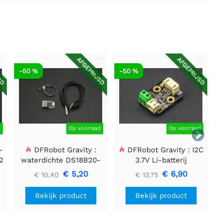
SD
AFGEPRIJSD
AFGEPRIJSD
-50 %
-50 %
d
Op voorraad
Op voorraad

-
DFRobot Gravity :
DFRobot Gravity : I2C
2
waterdichte DS18B20-
3.7V Li-batterij
sensorset
brandstofmeter
€ 5,20
€ 6,90
€ 10,40
€ 13,75
Bekijk product
Bekijk product