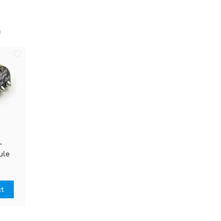
n
-
ule
ct