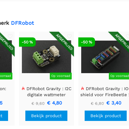
merk
DFRobot
GEPRIJSD
AFGEPRIJSD
AFGEPRIJ
-50 %
-50 %
oorraad
Op voorraad
Op voorraa
on:
DFRobot Gravity : I2C
DFRobot Gravity : IO
digitale wattmeter
shield voor FireBeetle 
ule
(ESP32-E/M0)
05
€ 4,80
€ 3,40
€ 9,60
€ 6,80
ct
Bekijk product
Bekijk product