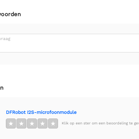
woorden
vraag
en
DFRobot I2S-microfoonmodule
★
★
★
★
★
Klik op een ster om een beoordeling te ge