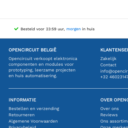
Besteld voor 23:59 uur,
morgen
in huis
OPENCIRCUIT BELGIË
KLANTENSE
Opencircuit verkoopt elektronica
Zakelijk
componenten en modules voor
Contact
prototyping, leerzame projecten
info@opencirc
en huis automatisering.
+32 4602314
INFORMATIE
OVER OPENC
Bestellen en verzending
Over ons
Retourneren
Reviews
Algemene Voorwaarden
Ons assortim
Privacybeleid
Onze merke