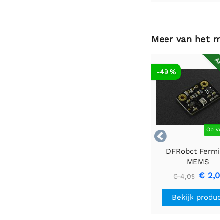
Meer van het 
AF
-49 %
Op v

DFRobot Fermi
MEMS
microfoonmod
€ 2,
€ 4,05
Bekijk produ