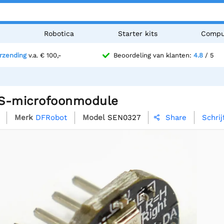
n
Robotica
Starter kits
Compu
erzending
v.a. € 100,-
Beoordeling van klanten:
4.8
/ 5
S-microfoonmodule
Merk
DFRobot
Model
SEN0327
Schrij
Share
