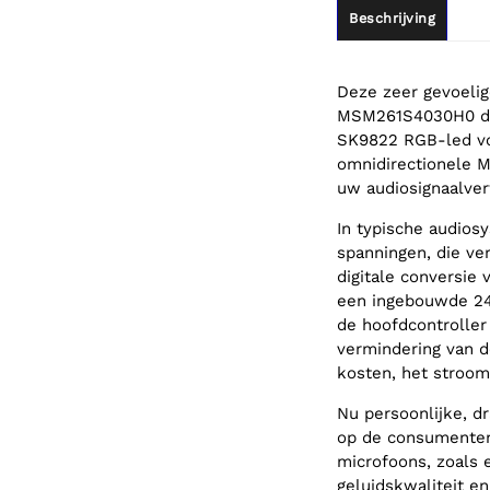
Beschrijving
Deze zeer gevoeli
MSM261S4030H0 dig
SK9822 RGB-led vo
omnidirectionele M
uw audiosignaalver
In typische audios
spanningen, die ve
digitale conversie
een ingebouwde 24-
de hoofdcontroller
vermindering van d
kosten, het stroomv
Nu persoonlijke, d
op de consumenten
microfoons, zoals 
geluidskwaliteit en