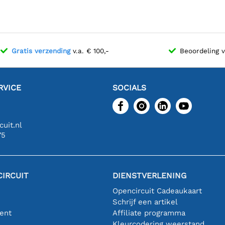
Gratis verzending
v.a. € 100,-
Beoordeling 
RVICE
SOCIALS
uit.nl
75
IRCUIT
DIENSTVERLENING
Opencircuit Cadeaukaart
Schrijf een artikel
ent
Affiliate programma
n
Kleurcodering weerstand