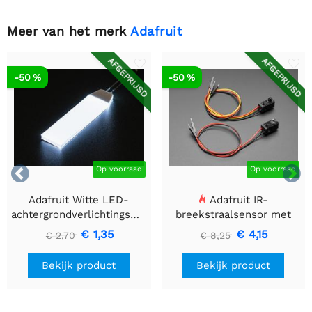
Meer van het merk
Adafruit
AFGEPRIJSD
AFGEPRIJSD
-50 %
-50 %


Op voorraad
Op voorraad
Adafruit Witte LED-
Adafruit IR-
achtergrondverlichtingsmodule
breekstraalsensor met
- Klein 12 mm x 40 mm
premium draadheader
€ 1,35
€ 4,15
€ 2,70
€ 8,25
header einden - 5 mm
LED's
Bekijk product
Bekijk product