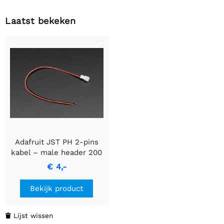
Laatst bekeken
Adafruit JST PH 2-pins
kabel – male header 200
mm
€ 4,-
Bekijk product
Lijst wissen
