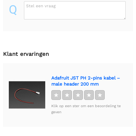
Q
Stel een vraag
Klant ervaringen
Adafruit JST PH 2-pins kabel –
male header 200 mm
★
★
★
★
★
Klik op een ster om een beoordeling te
geven