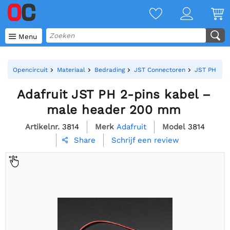

Menu
Opencircuit
Materiaal
Bedrading
JST Connectoren
JST PH - 2
Adafruit JST PH 2-pins kabel –
male header 200 mm
Artikelnr.
3814
Merk
Adafruit
Model
3814
Schrijf een review
Share
