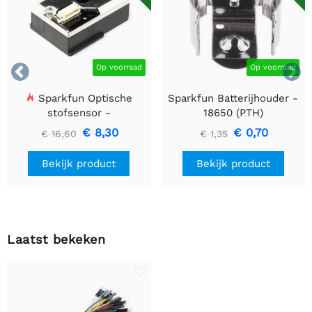


Op voorraad
Op voorraad
Sparkfun Optische
Sparkfun Batterijhouder -
stofsensor -
18650 (PTH)
GP2Y1010AU0F
€ 8,30
€ 0,70
€ 16,60
€ 1,35
Bekijk product
Bekijk product
Laatst bekeken