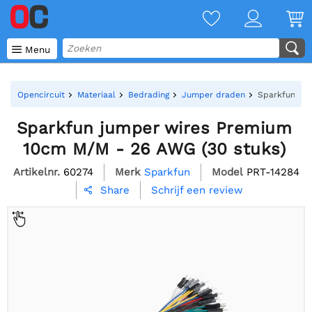

Menu
Opencircuit
Materiaal
Bedrading
Jumper draden
Sparkfun jum
Sparkfun jumper wires Premium
10cm M/M - 26 AWG (30 stuks)
Artikelnr.
60274
Merk
Sparkfun
Model
PRT-14284
Schrijf een review
Share
