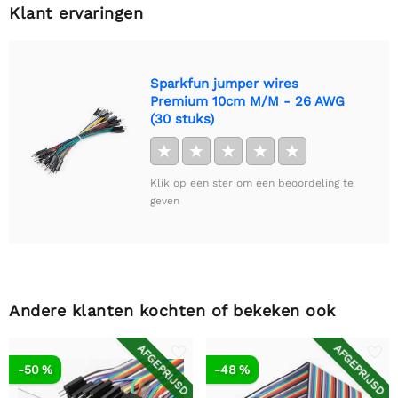
Klant ervaringen
Sparkfun jumper wires
Premium 10cm M/M - 26 AWG
(30 stuks)
★
★
★
★
★
Klik op een ster om een beoordeling te
geven
Andere klanten kochten of bekeken ook
AFGEPRIJSD
AFGEPRIJSD
-50 %
-48 %