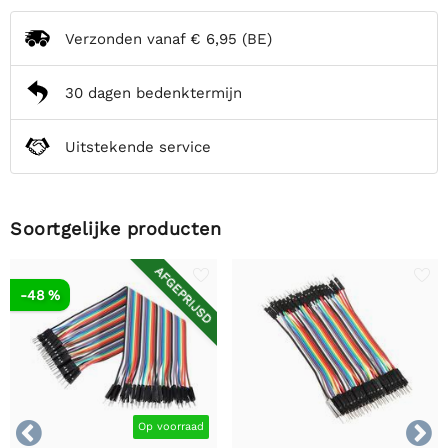
Verzonden vanaf
€ 6,95
(BE)
30 dagen bedenktermijn
Uitstekende service
Soortgelijke producten
AFGEPRIJSD
-48 %


Op voorraad