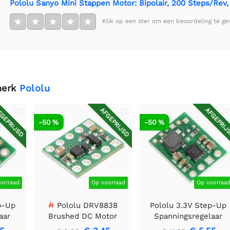
Pololu Sanyo Mini Stappen Motor: Bipolair, 200 Steps/Rev
★
★
★
★
★
Klik op een ster om een beoordeling te ge
merk
Pololu
GEPRIJSD
AFGEPRIJSD
AFGEPRIJ
-50 %
-50 %
oorraad
Op voorraad
Op voorraa
p-Up
Pololu DRV8838
Pololu 3.3V Step-Up
aar
Brushed DC Motor
Spanningsregelaar
Driver
U1V11F3