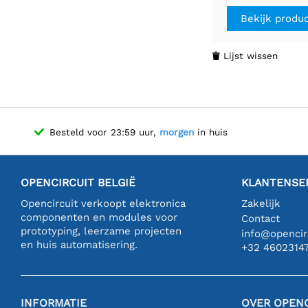
A/Phase
Bekijk produ
Lijst wissen

Besteld voor 23:59 uur,
morgen
in huis
OPENCIRCUIT BELGIË
KLANTENSE
Opencircuit verkoopt elektronica
Zakelijk
componenten en modules voor
Contact
prototyping, leerzame projecten
info@opencirc
en huis automatisering.
+32 4602314
INFORMATIE
OVER OPENC