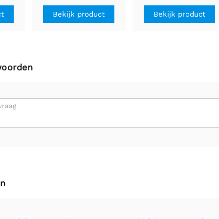
e as
ct
Bekijk product
Bekijk product
woorden
vraag
en