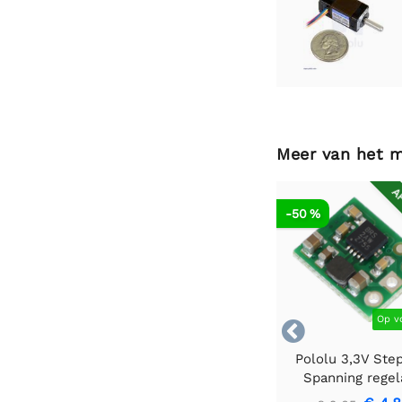
Meer van het 
AF
-50 %
Op v

Pololu 3,3V Ste
Spanning regel
U1V10F3