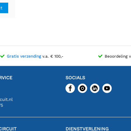
ct
Gratis verzending
v.a. € 100,-
Beoordeling 
RVICE
SOCIALS
uit.nl
75
IRCUIT
DIENSTVERLENING