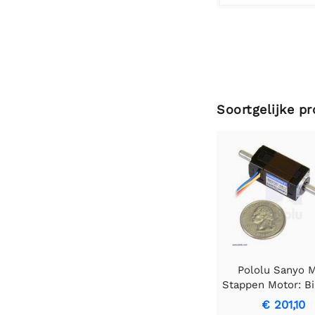
Soortgelijke p
Pololu Sanyo M
Stappen Motor: Bip
200 Steps/Re
€ 201,10
14×30mm, 6.3V,