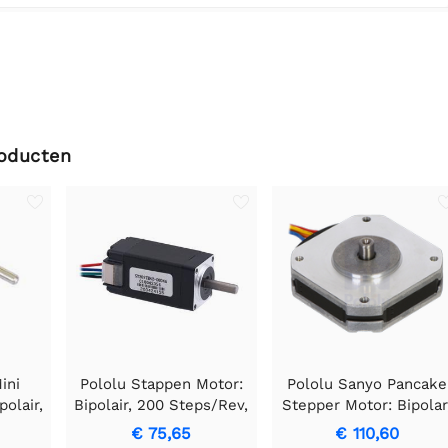
roducten
ini
Pololu Stappen Motor:
Pololu Sanyo Pancake
olair,
Bipolair, 200 Steps/Rev,
Stepper Motor: Bipolar
v,
20×42mm, 4.3V, 0.8
200 Steps/Rev, 3,5V
€ 75,65
€ 110,60
 0.3
A/Phase
1A/Phase