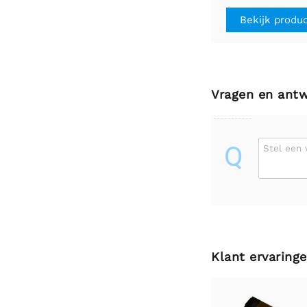
A/Phase, dubbel
Bekijk produ
Vragen en ant
Q
Stel een 
Klant ervaring