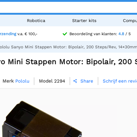
n
Robotica
Starter kits
Compu
erzending
v.a. € 100,-
Beoordeling van klanten:
4.8
/ 5
ololu Sanyo Mini Stappen Motor: Bipolair, 200 Steps/Rev, 14×30mm
o Mini Stappen Motor: Bipolair, 200 
Merk
Pololu
Model
2294
Schrijf een rev
Share
