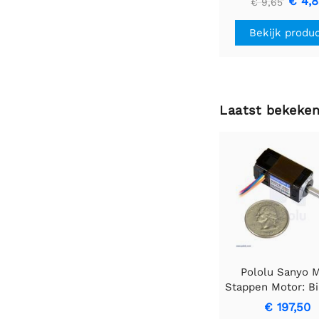
€ 4,
€ 9,65
Bekijk produ
Laatst bekeke
Pololu Sanyo M
Stappen Motor: Bip
200 Steps/Re
€ 197,50
14×30mm, 6.3V,