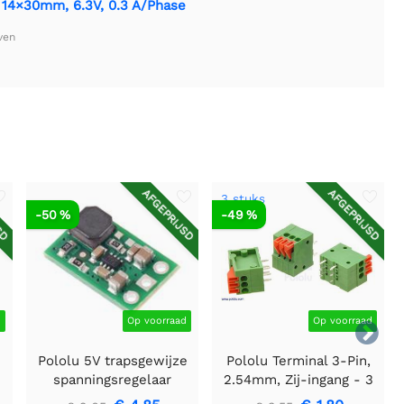
, 14×30mm, 6.3V, 0.3 A/Phase
ven
SD
AFGEPRIJSD
AFGEPRIJSD
3 stuks
-50 %
-49 %
d
Op voorraad
Op voorraad

Pololu 5V trapsgewijze
Pololu Terminal 3-Pin,
spanningsregelaar
2.54mm, Zij-ingang - 3
U3V16F5
stuks