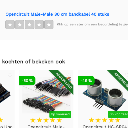
Opencircuit Male-Male 30 cm bandkabel 40 stuks
★
★
★
★
★
Klik op een ster om een beoordeling te ge
 kochten of bekeken ook
AFGEPRIJSD
AFGEPRIJ
-50 %
-49 %
Op voorraad
Op voorraa
no Uno
Opencircuit Male-
Opencircuit HC-SR04