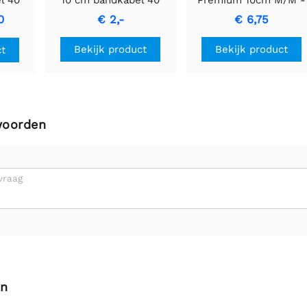
stuks
26 AWG (30 stuks)
0
€ 2,-
€ 6,75
Bekijk product
Bekijk product
ct
woorden
vraag
en