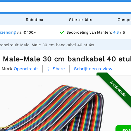
n
Robotica
Starter kits
Compu
erzending
v.a. € 100,-
Beoordeling van klanten:
4.8
/ 5
pencircuit Male-Male 30 cm bandkabel 40 stuks
t Male-Male 30 cm bandkabel 40 stu
Merk
Opencircuit
Schrijf een review
Share

AFGEPRIJSD
-50 