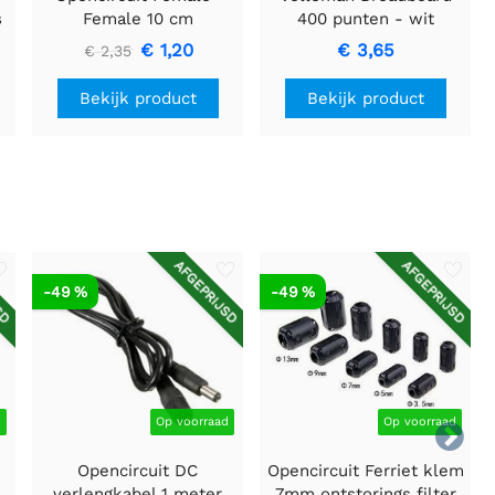
s
Female 10 cm
400 punten - wit
bandkabel 40 stuks
€ 1,20
€ 3,65
€ 2,35
Bekijk product
Bekijk product
SD
AFGEPRIJSD
AFGEPRIJSD
-49 %
-49 %
d
Op voorraad
Op voorraad

Opencircuit DC
Opencircuit Ferriet klem
verlengkabel 1 meter
7mm ontstorings filter