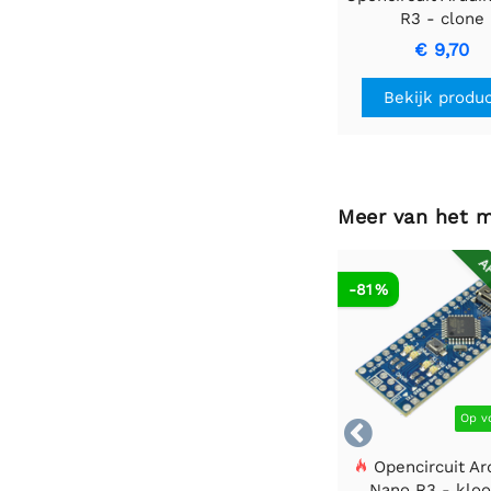
R3 - clone
€ 9,70
Bekijk produ
Meer van het 
AF
-81 %
Op v

Opencircuit Ar
Nano R3 - kloo