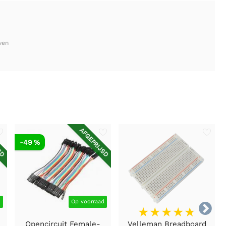
ven
SD
AFGEPRIJSD
-49 %
d
Op voorraad

Opencircuit Female-
Velleman Breadboard