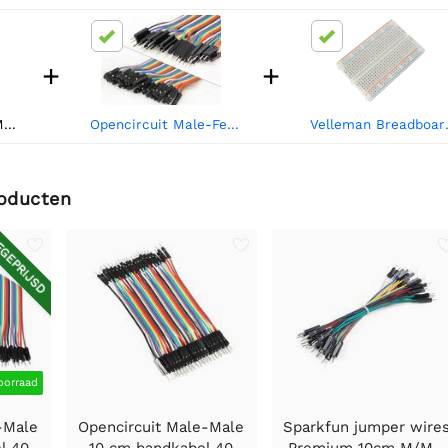
+
+
Opencircuit Male-Male 30 cm bandkabel 40 stuks
Opencircuit Male-Female 20 cm bandkabel 40 stuks
Velleman 
roducten
GEPRIJSD
oorraad
-Male
Opencircuit Male-Male
Sparkfun jumper wire
l 40
10 cm bandkabel 40
Premium 10cm M/M -