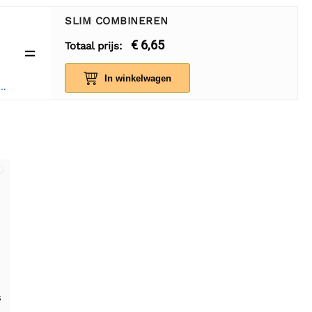
SLIM COMBINEREN
€ 6,65
Totaal prijs:
=
In winkelwagen
Breadboard 400 punten - wit
s