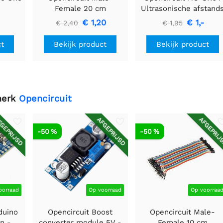
Female 20 cm
Ultrasonische afstand
bandkabel 40 stuks
detectie module
€ 1,20
€ 1,-
€ 2,40
€ 1,95
ct
Bekijk product
Bekijk product
merk
Opencircuit
GEPRIJSD
AFGEPRIJSD
AFGEPRIJ
-50 %
-50 %
oorraad
Op voorraad
Op voorraa
duino
Opencircuit Boost
Opencircuit Male-
n -
converter module 5V -
Female 10 cm