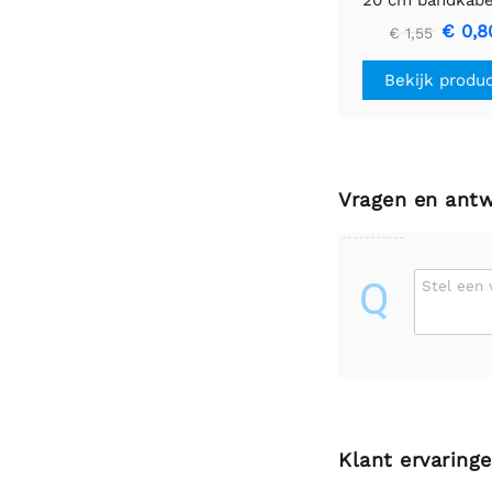
stuks
€ 0,8
€ 1,55
Bekijk produ
Vragen en ant
Q
Stel een 
Klant ervaring