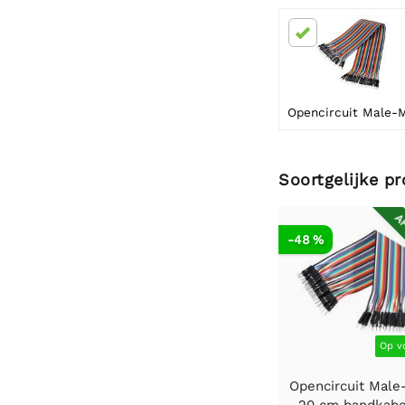
Soortgelijke p
AF
-48 %
Op v
Opencircuit Male
20 cm bandkabe