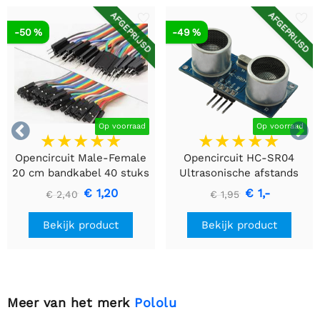
AFGEPRIJSD
AFGEPRIJSD
-50 %
-49 %


Op voorraad
Op voorraad
Opencircuit Male-Female
Opencircuit HC-SR04
20 cm bandkabel 40 stuks
Ultrasonische afstands
detectie module
€ 1,20
€ 1,-
€ 2,40
€ 1,95
Bekijk product
Bekijk product
Meer van het merk
Pololu