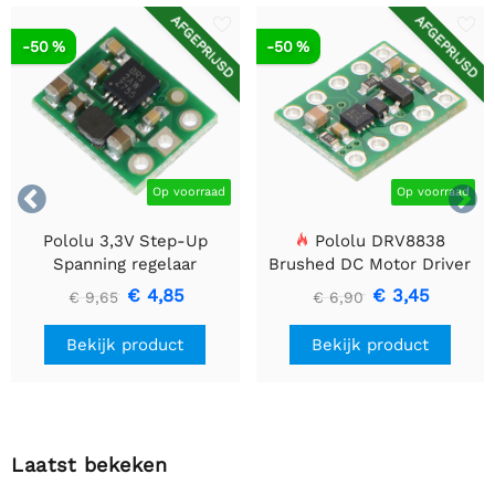
AFGEPRIJSD
AFGEPRIJSD
-50 %
-50 %


Op voorraad
Op voorraad
Pololu 3,3V Step-Up
Pololu DRV8838
Spanning regelaar
Brushed DC Motor Driver
U1V10F3
€ 4,85
€ 3,45
€ 9,65
€ 6,90
Bekijk product
Bekijk product
Laatst bekeken