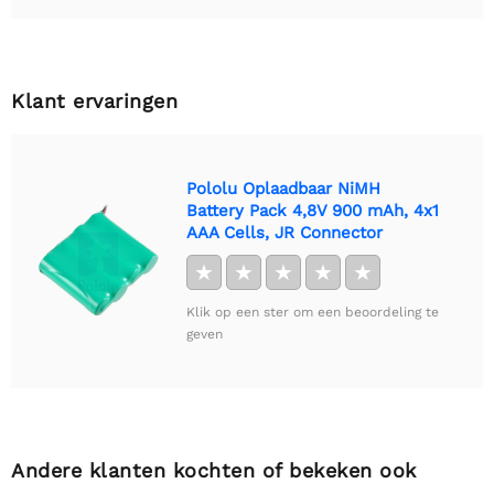
Klant ervaringen
Pololu Oplaadbaar NiMH
Battery Pack 4,8V 900 mAh, 4x1
AAA Cells, JR Connector
★
★
★
★
★
Klik op een ster om een beoordeling te
geven
Andere klanten kochten of bekeken ook