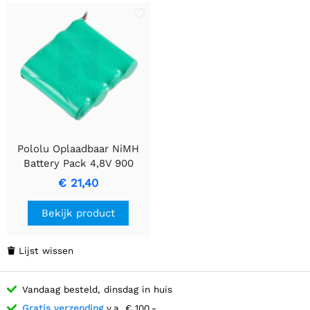
Pololu Oplaadbaar NiMH
Battery Pack 4,8V 900
mAh, 4x1 AAA Cells, JR
€ 21,40
Connector
Bekijk product
Lijst wissen

Vandaag besteld, dinsdag in huis
Gratis verzending
v.a. € 100,-