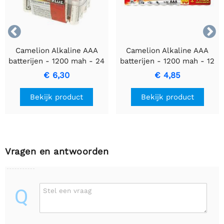


Camelion Alkaline AAA
Camelion Alkaline AAA
batterijen - 1200 mah - 24
batterijen - 1200 mah - 12
stuks
stuks
€ 6,30
€ 4,85
Bekijk product
Bekijk product
Vragen en antwoorden
Q
Stel een vraag