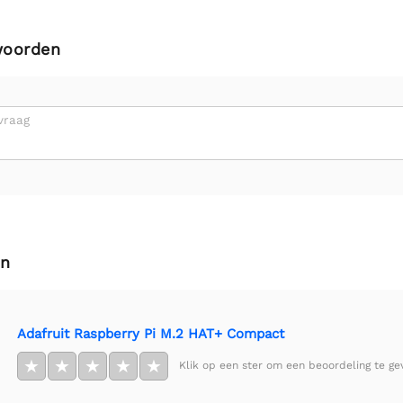
woorden
vraag
en
Adafruit Raspberry Pi M.2 HAT+ Compact
★
★
★
★
★
Klik op een ster om een beoordeling te ge