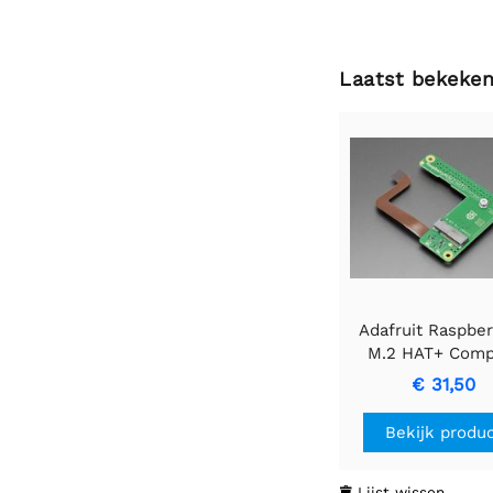
Laatst bekeke
Adafruit Raspber
M.2 HAT+ Comp
€ 31,50
Bekijk produ
Lijst wissen
