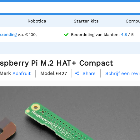
n
Robotica
Starter kits
Compu
erzending
v.a. € 100,-
Beoordeling van klanten:
4.8
/ 5
aspberry Pi M.2 HAT+ Compact
Merk
Adafruit
Model
6427
Schrijf een rev
Share
