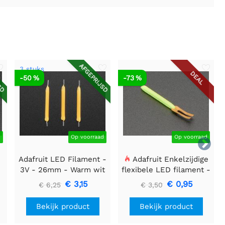
SD
AFGEPRIJSD
3 stuks
DEAL
-50 %
-73 %
d
Op voorraad
Op voorraad

Adafruit LED Filament -
Adafruit Enkelzijdige
3V - 26mm - Warm wit
flexibele LED filament -
- 3 stuks
3V 25mm lang - Groen
€ 3,15
€ 0,95
€ 6,25
€ 3,50
Bekijk product
Bekijk product