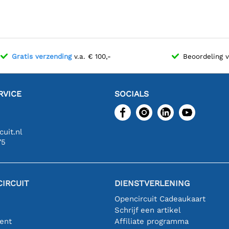
Gratis verzending
v.a. € 100,-
Beoordeling 
RVICE
SOCIALS
uit.nl
75
IRCUIT
DIENSTVERLENING
Opencircuit Cadeaukaart
Schrijf een artikel
ent
Affiliate programma