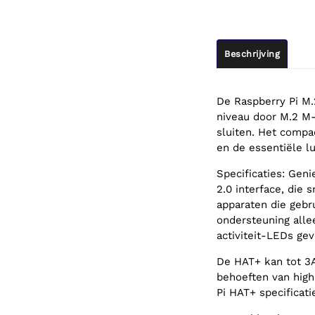
Beschrijving
De Raspberry Pi M.
niveau door M.2 M-
sluiten. Het compa
en de essentiële l
Specificaties: Gen
2.0 interface, die 
apparaten die geb
ondersteuning alle
activiteit-LEDs ge
De HAT+ kan tot 3A
behoeften van hig
Pi HAT+ specificati