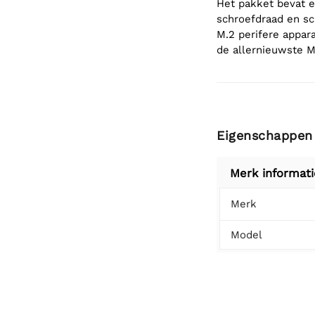
Het pakket bevat e
schroefdraad en sc
M.2 perifere appar
de allernieuwste M
Eigenschappen
Merk informati
Merk
Model