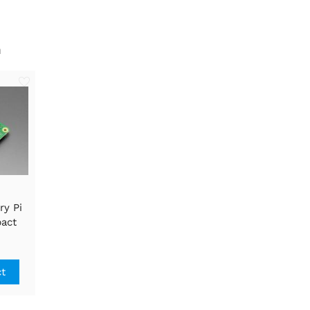
n
ry Pi
act
ct