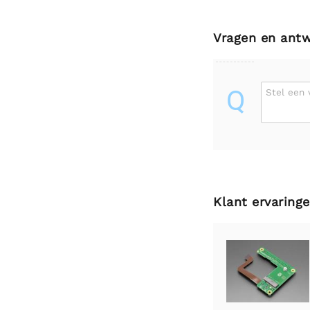
Vragen en ant
Q
Stel een 
Klant ervaring