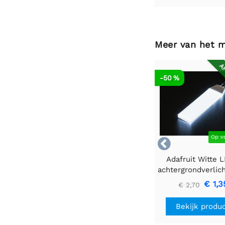
Meer van het 
AF
-50 %
Op v

Adafruit Witte 
achtergrondverlic
- Klein 12 mm x
€ 1,3
€ 2,70
Bekijk produ