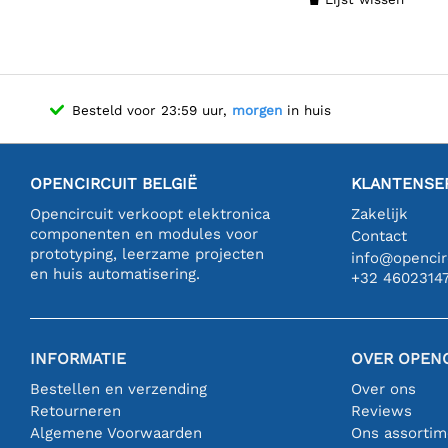
Besteld voor 23:59 uur,
morgen
in huis
OPENCIRCUIT BELGIË
KLANTENSE
Opencircuit verkoopt elektronica
Zakelijk
componenten en modules voor
Contact
prototyping, leerzame projecten
info@opencirc
en huis automatisering.
+32 4602314
INFORMATIE
OVER OPENC
Bestellen en verzending
Over ons
Retourneren
Reviews
Algemene Voorwaarden
Ons assortim