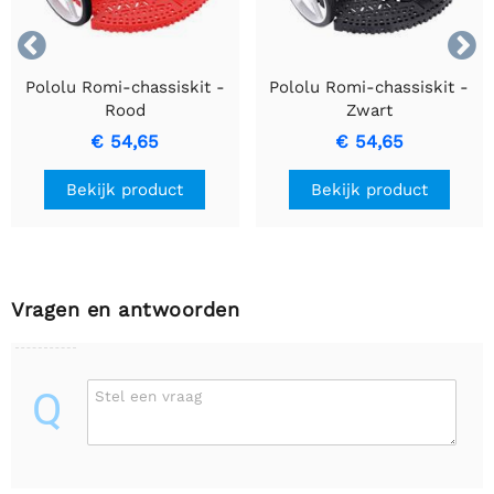


Pololu Romi-chassiskit -
Pololu Romi-chassiskit -
Rood
Zwart
€ 54,65
€ 54,65
Bekijk product
Bekijk product
Vragen en antwoorden
Q
Stel een vraag