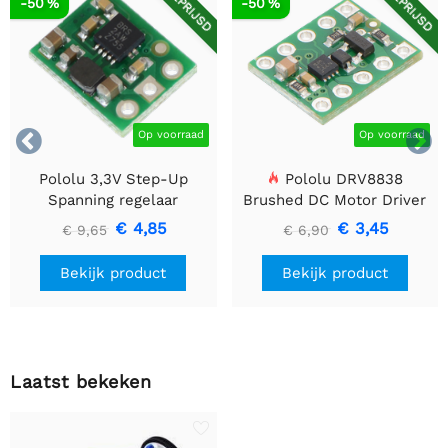
AFGEPRIJSD
AFGEPRIJSD
-50 %
-50 %


Op voorraad
Op voorraad
Pololu 3,3V Step-Up
Pololu DRV8838
Spanning regelaar
Brushed DC Motor Driver
U1V10F3
€ 4,85
€ 3,45
€ 9,65
€ 6,90
Bekijk product
Bekijk product
Laatst bekeken