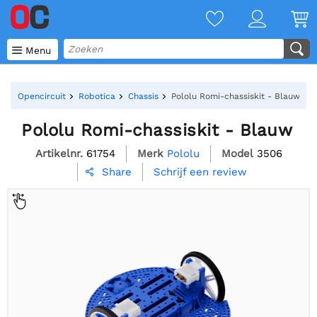

Menu
Opencircuit
Robotica
Chassis
Pololu Romi-chassiskit - Blauw
Pololu Romi-chassiskit - Blauw
Artikelnr.
61754
Merk
Pololu
Model
3506
Schrijf een review
Share
