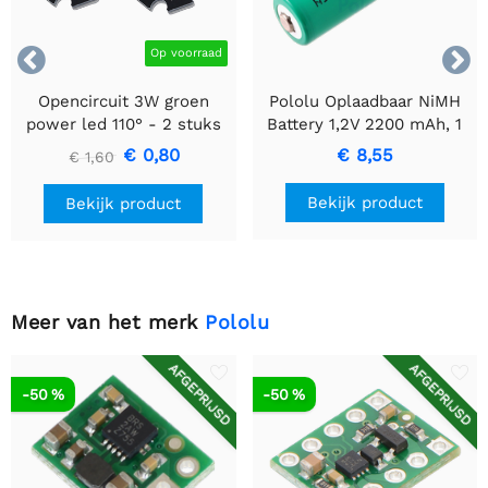


Op voorraad
Opencircuit 3W groen
Pololu Oplaadbaar NiMH
power led 110° - 2 stuks
Battery 1,2V 2200 mAh, 1
AA Cell, JR Connector
€ 0,80
€ 8,55
€ 1,60
Bekijk product
Bekijk product
Meer van het merk
Pololu
AFGEPRIJSD
AFGEPRIJSD
-50 %
-50 %