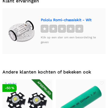
Klant ervaringen
Pololu Romi-chassiskit - Wit
★
★
★
★
★
Klik op een ster om een beoordeling te
geven
Andere klanten kochten of bekeken ook
AFGEPRIJSD
2 stuks
-50 %