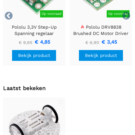


Op voorraad
Op voorraad
Pololu 3,3V Step-Up
Pololu DRV8838
Spanning regelaar
Brushed DC Motor Driver
U1V10F3
€ 4,85
€ 3,45
€ 9,65
€ 6,90
Bekijk product
Bekijk product
Laatst bekeken