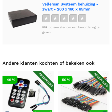
Velleman Systeem behuizing -
zwart - 200 x 160 x 65mm
★
★
★
★
★
Klik op een ster om een beoordeling te
geven
Andere klanten kochten of bekeken ook
AFGEPRIJSD
AFGEPRIJSD
-49 %
-50 %