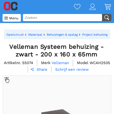

Menu
Opencircuit
Materiaal
Behuizingen & opslag
Project behuizingen
Velleman Systeem behuizing -
zwart - 200 x 160 x 65mm
Artikelnr.
55074
Merk
Velleman
Model
WCAH2505
Schrijf een review
Share
