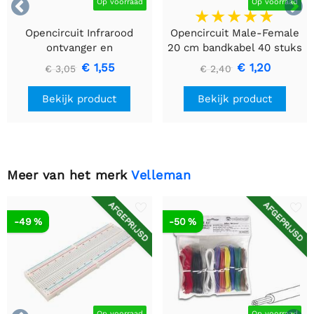


Op voorraad
Op voorraad
Opencircuit Infrarood
Opencircuit Male-Female
ontvanger en
20 cm bandkabel 40 stuks
afstandsbediening kit
€ 1,55
€ 1,20
€ 3,05
€ 2,40
Bekijk product
Bekijk product
Meer van het merk
Velleman
AFGEPRIJSD
AFGEPRIJSD
-49 %
-50 %
Op voorraad
Op voorraad