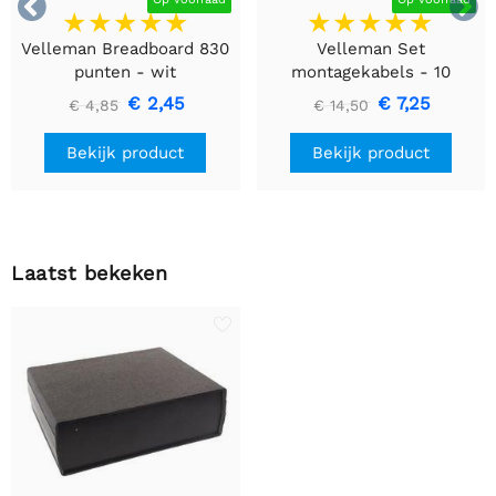


Velleman Breadboard 830
Velleman Set
punten - wit
montagekabels - 10
kleuren - 60m - flexibele
€ 2,45
€ 7,25
€ 4,85
€ 14,50
kern (multi core)
Bekijk product
Bekijk product
Laatst bekeken