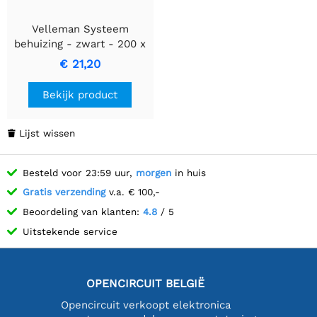
Velleman Systeem
behuizing - zwart - 200 x
160 x 65mm
€ 21,20
Bekijk product
Lijst wissen

Besteld voor 23:59 uur,
morgen
in huis
Gratis verzending
v.a. € 100,-
Beoordeling van klanten:
4.8
/ 5
Uitstekende service
OPENCIRCUIT BELGIË
Opencircuit verkoopt elektronica