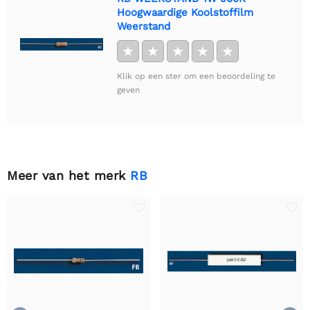
Hoogwaardige Koolstoffilm
Weerstand
★
★
★
★
★
Klik op een ster om een beoordeling te
geven
Meer van het merk
RB