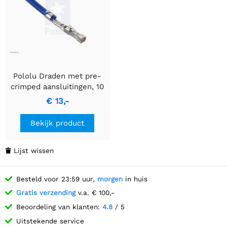
Pololu Draden met pre-
crimped aansluitingen, 10
stuks MM 12" Geel
€ 13,-
Bekijk product
Lijst wissen

Besteld voor 23:59 uur,
morgen
in huis
Gratis verzending
v.a. € 100,-
Beoordeling van klanten:
4.8
/ 5
Uitstekende service