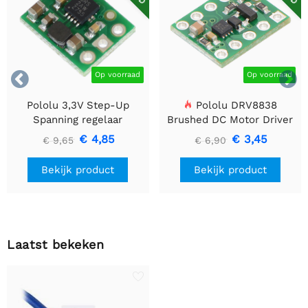


Op voorraad
Op voorraad
Pololu 3,3V Step-Up
Pololu DRV8838
Spanning regelaar
Brushed DC Motor Driver
U1V10F3
€ 4,85
€ 3,45
€ 9,65
€ 6,90
Bekijk product
Bekijk product
Laatst bekeken