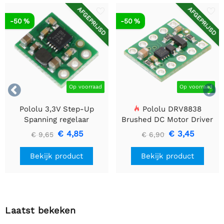
AFGEPRIJSD
AFGEPRIJSD
-50 %
-50 %


Op voorraad
Op voorraad
Pololu 3,3V Step-Up
Pololu DRV8838
Spanning regelaar
Brushed DC Motor Driver
U1V10F3
€ 4,85
€ 3,45
€ 9,65
€ 6,90
Bekijk product
Bekijk product
Laatst bekeken