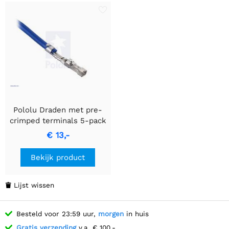
Pololu Draden met pre-
crimped terminals 5-pack
MF 24" grijs
€ 13,-
Bekijk product
Lijst wissen

Besteld voor 23:59 uur,
morgen
in huis
Gratis verzending
v.a. € 100,-